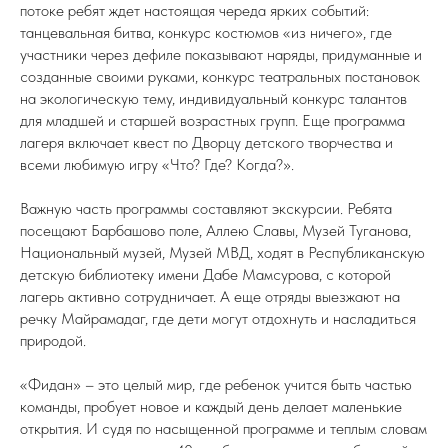
потоке ребят ждет настоящая череда ярких событий:
танцевальная битва, конкурс костюмов «из ничего», где
участники через дефиле показывают наряды, придуманные и
созданные своими руками, конкурс театральных постановок
на экологическую тему, индивидуальный конкурс талантов
для младшей и старшей возрастных групп. Еще программа
лагеря включает квест по Дворцу детского творчества и
всеми любимую игру «Что? Где? Когда?».
Важную часть программы составляют экскурсии. Ребята
посещают Барбашово поле, Аллею Славы, Музей Туганова,
Национальный музей, Музей МВД, ходят в Республиканскую
детскую библиотеку имени Дабе Мамсурова, с которой
лагерь активно сотрудничает. А еще отряды выезжают на
речку Майрамадаг, где дети могут отдохнуть и насладиться
природой.
«Фидан» – это целый мир, где ребенок учится быть частью
команды, пробует новое и каждый день делает маленькие
открытия. И судя по насыщенной программе и теплым словам