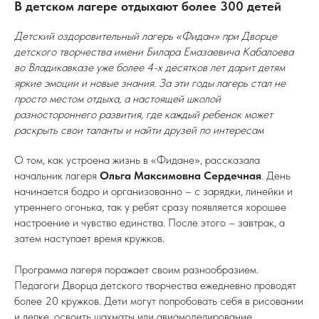
В детском лагере отдыхают более 300 детей
Детский оздоровительный лагерь «Фидан» при Дворце
детского творчества имени Билара Емазаевича Кабалоева
во Владикавказе уже более 4-х десятков лет дарит детям
яркие эмоции и новые знания. За эти годы лагерь стал не
просто местом отдыха, а настоящей школой
разностороннего развития, где каждый ребенок может
раскрыть свои таланты и найти друзей по интересам
О том, как устроена жизнь в «Фидане», рассказала
начальник лагеря
Ольга Максимовна Сердечная
. День
начинается бодро и организованно – с зарядки, линейки и
утреннего огонька, так у ребят сразу появляется хорошее
настроение и чувство единства. После этого – завтрак, а
затем наступает время кружков.
Программа лагеря поражает своим разнообразием.
Педагоги Дворца детского творчества ежедневно проводят
более 20 кружков. Дети могут попробовать себя в рисовании
и лепке, освоить шахматы или авиамоделирование,