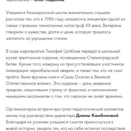
Учащиеся Хазнидонской школы внимательно слушали
рассказы тех, кто в 1986 году оказался в эпицентре одной из
самых страшных техногенных катастроф XX века. Ветераны
говорили о мужестве, долге и цене, которую пришлось
заплатить за укрощение стихии.
В ходе мероприятия Тимофей Цопбоев передал в школьный
музей трехтомное издание, посвященное Сталинградской
битве. Кроме того, каждому из присутствовавших участников
ликвидации чернобыльской аварии, а также тем, кто не смог
прийти, были вручены книги «Сыны Осетии в Великой
Отечественной войне». Это издание – дань уважения
предкам, защитившим страну от фашизма, и напоминание
нынешним школьникам о том, что героизм не знает времени.
Организатором встречи выступил педагогический коллектив
школы под руководством директора
Дианы Камболовой
.
Благодаря их усилиям учащиеся смогли прикоснуться к
живой истории, увидеть тех, кто на себе испытал последствия