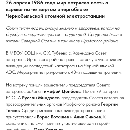
26 апреля 1986 года мир потрясла весть о
взрыве на четвертом энергоблоке
Чернобыльской атомной электростанции
Сотни тысяч людей, рискуя жизнью и здоровьем, встали на
борьбу с невидимым врагом – радиацией. Среди них были и
жители Северной Осетии, в том числе Ирафского района.
В МБОУ СОШ им. С.Х. Тубеева с. Хазнидона Совет
ветеранов Ирафского района провел встречу с участниками
ликвидации последствий катастрофы на Чернобыльской
АЭС. Мероприятие приурочено к 40-й годовщине трагедии.
На встречу пришли заместитель председателя Совета
ветеранов района
Тимофей Цопбоев
, Почетный ветеран
РСО–А
Руслан Миндзаев
, председатель Совета ветеранов
правоохранительных органов Ирафского района
Георгий
Тегаев
. Среди приглашенных ликвидаторов аварии
присутствовали
Борис Боташев
и
Алик Сикоев
. К
сожалению, не смог принять участие еще один герой-
чернобылец –
Олег Хадонов
.