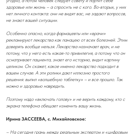
угодно, а потом человек следует совету и портит себе
здоровье или жизнь – а спросить не с кого. Во-вторых, у них
нет личного контакта: они не видят вас, не задают вопросов,
не знают вашей ситуации.
Особенно опасно, когда фармацевты или «врачи»
рекламируют лекарства как панацею от всех болезней. Этим
доверять вообще нельзя. Лекарства назначает врач, и не
потому, что у него есть какая-то привилегия, а потому что он
осматривает пациента, знает его историю, видит картину
целиком. Он скажет, какое именно лекарство подходит в
вашем случае. А эти ролики дают иллюзию простого
решения: выпил «волшебную таблетку» – и все прошло. Так
можно и здоровью навредить.
Поэтому надо «включать голову» и не верить каждому, кто с
экрана телефона обещает изменить вашу жизнь.
Ирина ЗАССЕЕВА, с. Михайловское:
– На сегодня грань между реальным экспертом и «цифровым