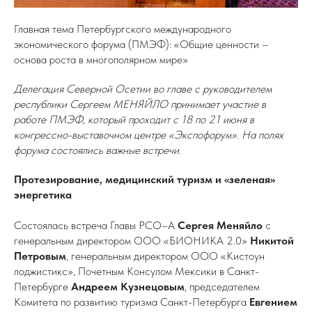
Главная тема Петербургского международного
экономического форума (ПМЭФ): «Общие ценности –
основа роста в многополярном мире»
Делегация Северной Осетии во главе с руководителем
республики Сергеем МЕНЯЙЛО принимает участие в
работе ПМЭФ, который проходит с 18 по 21 июня в
конгрессно-выставочном центре «Экспофорум». На полях
форума состоялись важные встречи.
Протезирование, медицинский туризм и «зеленая»
энергетика
Состоялась встреча Главы РСО–А
Сергея Меняйло
с
генеральным директором ООО «БИОНИКА 2.0»
Никитой
Петровым
, генеральным директором ООО «Кистоун
лоджистикс», Почетным Консулом Мексики в Санкт-
Петербурге
Андреем Кузнецовым
, председателем
Комитета по развитию туризма Санкт-Петербурга
Евгением