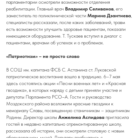
парламентарии осмотрели возможности отделения
реабилитации. Главный врач
Владимир Селиванов
, его
заместитель по поликлинической части
Марина Дзантиева
,
специалисты рассказали, после каких заболеваний, травм
есть возможности улучшить здоровье пациентам, показали
имеющееся оборудование. Т. Тускаев вступил в диалог с
пациентами, врачами об успехах и о проблемах.
«Патриотизм» – не просто слово
В СОШ им. капитана ФСБ С. Астанина ст. Луковской
патриотическое воспитание вошло в традицию. 6–7 мая
здесь состоялись акции «Песни военных лет» и «Красная
гвоздика», в которых наряду с детьми приняли участие и
депутаты Парламента РСО–А. Гости и руководство
Моздокского района возложили красные гвоздики к
мемориалу Славы, посвященную станичникам – защитникам
Родины. Директор школы
Анжелика
Аспидова
пригласила
гостей в недавно капитально отремонтированную школу,
рассказала об истории, они осмотрели столовую с новым
оборудованием, музей. Депутаты пообщались с