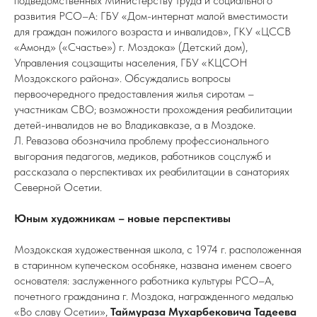
подведомственных Министерству труда и социального
развития РСО–А: ГБУ «Дом-интернат малой вместимости
для граждан пожилого возраста и инвалидов», ГКУ «ЦССВ
«Амонд» («Счастье») г. Моздока» (Детский дом),
Управления соцзащиты населения, ГБУ «КЦСОН
Моздокского района». Обсуждались вопросы
первоочередного предоставления жилья сиротам –
участникам СВО; возможности прохождения реабилитации
детей-инвалидов не во Владикавказе, а в Моздоке.
Л. Ревазова обозначила проблему профессионального
выгорания педагогов, медиков, работников соцслужб и
рассказала о перспективах их реабилитации в санаториях
Северной Осетии.
Юным художникам – новые перспективы
Моздокская художественная школа, с 1974 г. расположенная
в старинном купеческом особняке, названа именем своего
основателя: заслуженного работника культуры РСО–А,
почетного гражданина г. Моздока, награжденного медалью
«Во славу Осетии»,
Таймураза Мухарбековича Тадеева