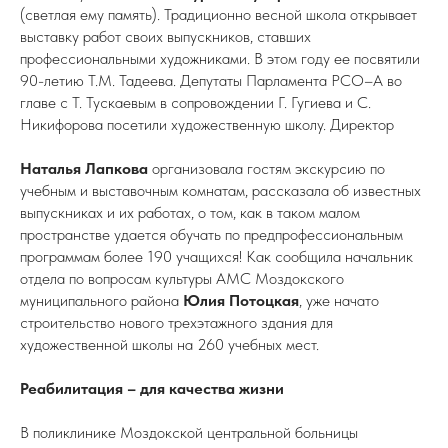
(светлая ему память). Традиционно весной школа открывает
выставку работ своих выпускников, ставших
профессиональными художниками. В этом году ее посвятили
90-летию Т.М. Тадеева. Депутаты Парламента РСО–А во
главе с Т. Тускаевым в сопровождении Г. Гугиева и С.
Никифорова посетили художественную школу. Директор
Наталья Лапкова
организовала гостям экскурсию по
учебным и выставочным комнатам, рассказала об известных
выпускниках и их работах, о том, как в таком малом
пространстве удается обучать по предпрофессиональным
программам более 190 учащихся! Как сообщила начальник
отдела по вопросам культуры АМС Моздокского
муниципального района
Юлия Потоцкая
, уже начато
строительство нового трехэтажного здания для
художественной школы на 260 учебных мест.
Реабилитация – для качества жизни
В поликлинике Моздокской центральной больницы