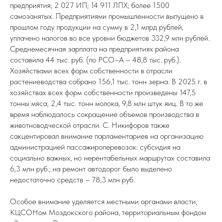
предприятия; 2 027 ИП; 14 911 ЛПХ; более 1500
самозанятых. Предприятиями промышленности выпущено в
прошлом году продукции на сумму в 2,1 млрд рублей,
уплачено налогов во все уровни бюджетов 332,9 млн рублей.
Среднемесячная зарплата на предприятиях района
составила 44 тыс. руб. (по РСО–А – 48,8 тыс. руб.).
Хозяйствами всех форм собственности в отрасли
растениеводства собрано 156,1 тыс. тонн зерна. В 2025 г. в
хозяйствах всех форм собственности произведены 147,5
тонны мяса, 2,4 тыс. тонн молока, 9,8 млн штук яиц. В то же
время наблюдалось сокращение объемов производства в
животноводческой отрасли. С. Никифоров также
сакцентировал внимание парламентариев на организацию
администрацией пассажироперевозок: субсидия на
социально важных, но нерентабельных маршрутах составила
6,3 млн руб.; на ремонт автодорог было выделено
недостаточно средств – 78,3 млн руб.
Особое внимание уделяется местными органами власти,
КЦСОНом Моздокского района, территориальным фондом