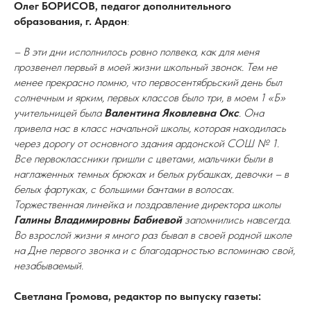
Олег БОРИСОВ, педагог дополнительного
образования, г. Ардон
:
– В эти дни исполнилось ровно полвека, как для меня
прозвенел первый в моей жизни школьный звонок. Тем не
менее прекрасно помню, что первосентябрьский день был
солнечным и ярким, первых классов было три, в моем 1 «Б»
учительницей была
Валентина Яковлевна Окс
. Она
привела нас в класс начальной школы, которая находилась
через дорогу от основного здания ардонской СОШ № 1.
Все первоклассники пришли с цветами, мальчики были в
наглаженных темных брюках и белых рубашках, девочки – в
белых фартуках, с большими бантами в волосах.
Торжественная линейка и поздравление директора школы
Галины Владимировны Бабиевой
запомнились навсегда.
Во взрослой жизни я много раз бывал в своей родной школе
на Дне первого звонка и с благодарностью вспоминаю свой,
незабываемый.
Светлана Громова, редактор по выпуску газеты: