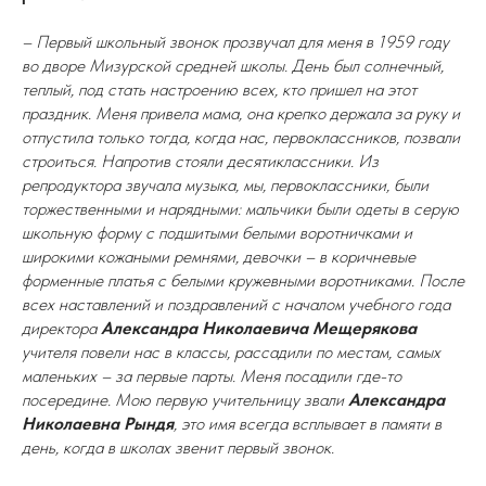
– Первый школьный звонок прозвучал для меня в 1959 году
во дворе Мизурской средней школы. День был солнечный,
теплый, под стать настроению всех, кто пришел на этот
праздник. Меня привела мама, она крепко держала за руку и
отпустила только тогда, когда нас, первоклассников, позвали
строиться. Напротив стояли десятиклассники. Из
репродуктора звучала музыка, мы, первоклассники, были
торжественными и нарядными: мальчики были одеты в серую
школьную форму с подшитыми белыми воротничками и
широкими кожаными ремнями, девочки – в коричневые
форменные платья с белыми кружевными воротниками. После
всех наставлений и поздравлений с началом учебного года
директора
Александра Николаевича Мещерякова
учителя повели нас в классы, рассадили по местам, самых
маленьких – за первые парты. Меня посадили где-то
посередине. Мою первую учительницу звали
Александра
Николаевна Рындя
, это имя всегда всплывает в памяти в
день, когда в школах звенит первый звонок.