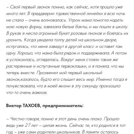
– Свой первый звонок помню, как сейчас, хотя прошло уже
много лет. В преддверии торжественной линейки я всю ночь
не спала – очень волновалась. Утром мама помогла надеть
мою новую форму, завязала белые банты, и мы пошли в школу.
В руках я несла огромный букет розовых пионов и боялась их
уронить. Когда увидела толпу детей на школьном дворе,
испугалась, что меня заведут в другой класс и оставят там
одну. Хорошо, что мама была рядом и поддерживала. А потом
я успокоилась, огляделась. Вокруг меня стояли такие же
растерянные и испуганные первоклашки, и я поняла, что мы
теперь вместе. Прозвенел мой первый школьный
звонок,казалось, будто его слышит весь мир. Именно тогда я
почувствовала, что в моей жизни в эту секунду произошло
что-то очень важное.
Виктор ТАХОЕВ, предприниматель:
– Честно говоря, помню я этот день очень плохо. Прошло
ведь уже 27 лет – целая жизнь. Сейчас те, кто родился в тот
год – уже сами родители школьников. В памяти осталось