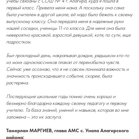
учебы связаны с СОШ № 4 г. Алагира, куда я пошла в
первый класс. Привела меня мама. А поскольку она сама
была учителем в другой школе, ей надо было бежать к своему
выпускному классу. Она передала меня в надежные руки
нашей соседки, ученицы 11-го класса. Для меня она была
невероятно красивой, взрослой девушкой, хотя, по сути, еще
подростком.
Был прохладный день, накрапывал дождик, рядышком кто-то
из моих одноклассников плакал от переизбытка чувств.
Сейчас уже осознаю, что я не совсем понимала важность и
значимость происходившего события, скорее, была
растеряна.
Последующие школьные годы помню очень хорошо и
безмерно благодарна каждому своему педагогу и первому
учителю. Та база знаний, умений и навыков, которая во мне
заложена – это их заслуга.
Тамерлан МАРГИЕВ, глава АМС с. Унала Алагирского
района: