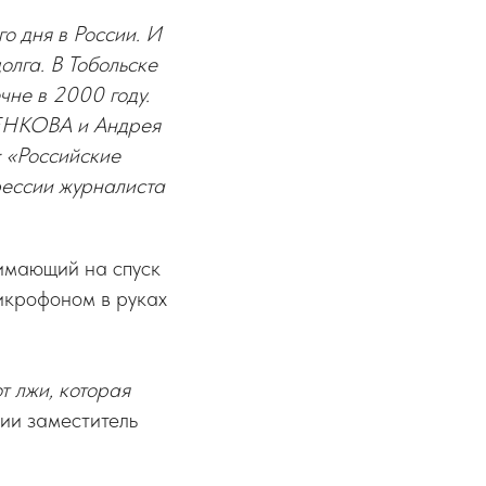
о дня в России. И
олга. В Тобольске
не в 2000 году.
ЕНКОВА и Андрея
: «Российские
фессии журналиста
имающий на спуск
икрофоном в руках
т лжи, которая
ции заместитель