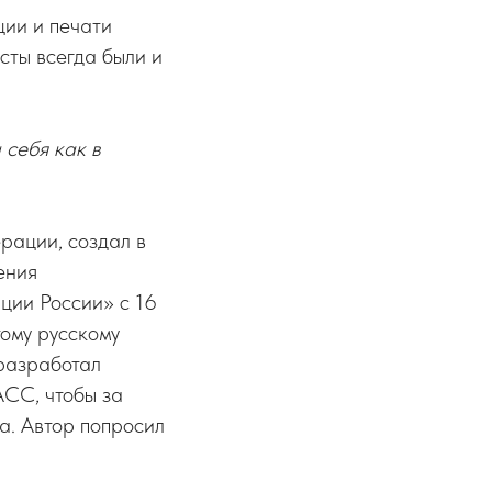
ии и печати
сты всегда были и
 себя как в
рации, создал в
ения
ции России» с 16
ому русскому
 разработал
АСС, чтобы за
а. Автор попросил