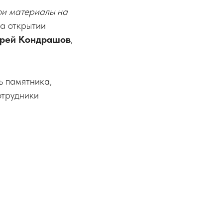
ои материалы на
на открытии
рей Кондрашов
,
ь памятника,
отрудники