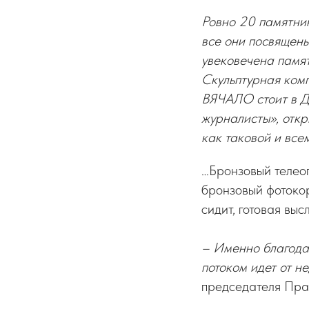
Ровно 20 памятник
все они посвящены
увековечена памя
Скульптурная ко
ВЯЧАЛО стоит в До
журналисты», отк
как таковой и вс
…Бронзовый телео
бронзовый фотокор
сидит, готовая выс
– Именно благодар
потоком идет от н
председателя Пр