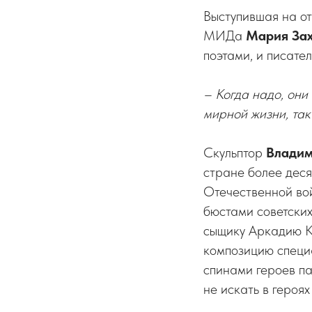
Выступившая на о
МИДа
Мария
За
поэтами, и писате
– Когда надо, они 
мирной жизни, так
Скульптор
Владим
стране более деся
Отечественной во
бюстами советских
сыщику Аркадию Ко
композицию специа
спинами героев п
не искать в героя