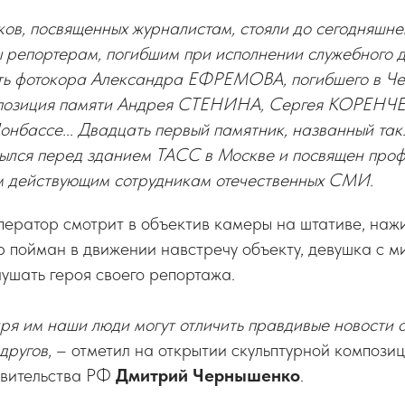
ов, посвященных журналистам, стояли до сегодняшнег
 репортерам, погибшим при исполнении служебного д
ть фотокора Александра ЕФРЕМОВА, погибшего в Чеч
мпозиция памяти Андрея СТЕНИНА, Сергея КОРЕНЧ
нбассе... Двадцать первый памятник, названный так
рылся перед зданием ТАСС в Москве и посвящен про
ем действующим сотрудникам отечественных СМИ.
ператор смотрит в объектив камеры на штативе, наж
 пойман в движении навстречу объекту, девушка с м
лушать героя своего репортажа.
я им наши люди могут отличить правдивые новости о
едругов
, – отметил на открытии скульптурной компози
авительства РФ
Дмитрий Чернышенко
.