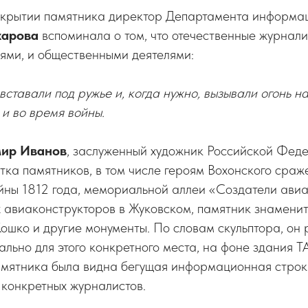
ткрытии памятника директор Департамента информац
харова
вспоминала о том, что отечественные журнали
лями, и общественными деятелями:
вставали под ружье и, когда нужно, вызывали огонь на
 и во время войны.
ир Иванов
, заслуженный художник Российской Феде
тка памятников, в том числе героям Вохонского сраж
йны 1812 года, мемориальной аллеи «Создатели авиа
 авиаконструкторов в Жуковском, памятник знаменит
шко и другие монументы. По словам скульптора, он
льно для этого конкретного места, на фоне здания Т
амятника была видна бегущая информационная строк
х конкретных журналистов.