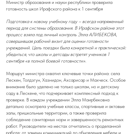
Министр образования и науки республики проверила
готовность школ Ирафского района к 1 сентября
Подготовка к новому учебному году – всегда напряженный
период для системы образования. В Ирафском районе этот
процесс взяла под личный контроль Элла АЛИБЕКОВА,
совершившая рабочий визит для оценки готовности
учреждений. Цель поездки была конкретной и практической:
убедиться, что школы и детсады встретят учеников 1
сентября «в полной боевой готовности».
Маршрут министра охватил ключевые точки района: села
Лескен, Толдзгун, Хазнидон, Ахсарисар и Махческ. Особое
внимание было уделено не только школам, но и детскому
саду в Лескене, что подчеркивает комплексный подход к
проверке. В каждом учреждении Элла Маирбековна
детально осмотрела учебные классы, спортивные и актовые
залы, пришкольные территории, а также проверила
соблюдение санитарных норм и завершенность ремонтных
работ. Руководители на местах отчитались о проделанной
работе: от замены коммуникаций до обновления мебели и