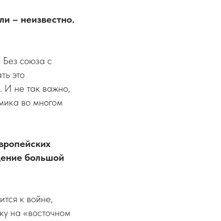
ли – неизвестно.
 Без союза с
ть это
 И не так важно,
омика во многом
европейских
ущение большой
ится к войне,
ку на «восточном