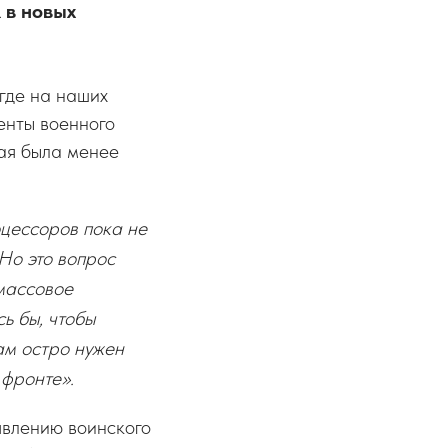
 в новых
где на наших
енты военного
рая была менее
цессоров пока не
Но это вопрос
 массовое
ь бы, чтобы
ам остро нужен
 фронте».
явлению воинского