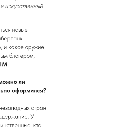
 и искусственный
ться новые
иберпанк
у, и какое оружие
ным блогером,
ЫМ
.
можно ли
ельно оформился?
 незападных стран
одержание. У
инственные, кто