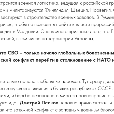
строится военная логистика, ведущая к российской г
ами милитаризуются Финляндия, Швеция, Норвегия.
вестируют в строительство военных заводов. В Румын
ризис, чтобы не позволить прийти к власти пророссий
ходит в Молдавии. Очень много признаков того, что Е
оссией, в том числе на территории Украины.
 что СВО – только начало глобальных болезненн
ский конфликт перейти в столкновение с НАТО и
вительно начало глобальных перемен. Тут сразу два к
а зону своего влияния в бывших республиках СССР з
кими, и борьба незападного мира за равноправие с 
уже идет.
Дмитрий Песков
недавно прямо сказал, ч
Так что затяжной конфликт с западным военным блоком