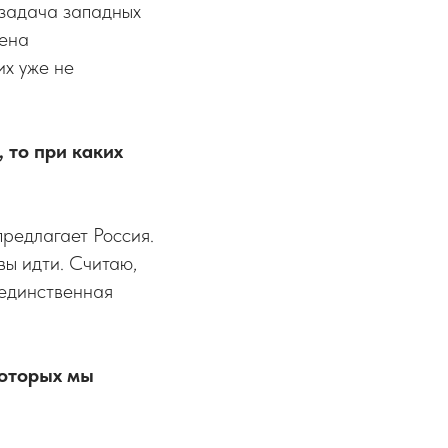
 задача западных
мена
их уже не
 то при каких
предлагает Россия.
вы идти. Считаю,
х единственная
которых мы