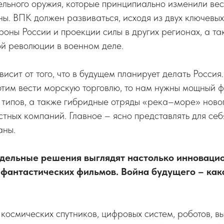
ельного оружия, которые принципиально изменили вес
ы. ВПК должен развиваться, исходя из двух ключевых
роны России и проекции силы в других регионах, а та
й революции в военном деле.
исит от того, что в будущем планирует делать Россия
тим вести морскую торговлю, то нам нужны мощный ф
 типов, а также гибридные отряды «река–море» новог
астных компаний. Главное – ясно представлять для себ
аны.
тдельные решения выглядят настолько инновацио
 фантастических фильмов. Война будущего – как
 космических спутников, цифровых систем, роботов, в