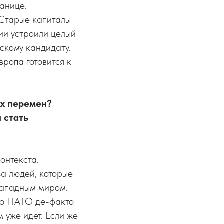
ранице.
 Старые капиталы
ии устроили целый
скому кандидату.
вропа готовится к
ых перемен?
 стать
онтекста.
а людей, которые
западным миром.
то НАТО де-факто
 уже идет. Если же