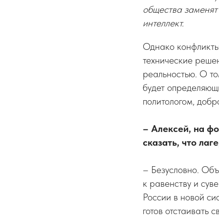
общества заменят 
интеллект.
Однако конфликты 
технические реше
реальностью. О то
будет определяющи
политологом, доб
– Алексей, на ф
сказать, что ла
– Безусловно. Об
к равенству и су
России в новой си
готов отстаивать с