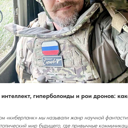
интеллект, гиперболоиды и рои дронов: как
ом «киберпанк» мы называли жанр научной фантастик
топический мир будущего, где привычные коммуника