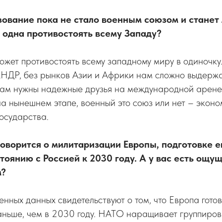
зование пока не стало военным союзом и станет 
 одна противостоять всему Западу?
может противостоять всему западному миру в одиночку.
КНДР, без рынков Азии и Африки нам сложно выдержа
Нам нужны надежные друзья на международной арене.
а нынешнем этапе, военный это союз или нет – экон
осударства.
говорится о милитаризации Европы, подготовке 
стоянию с Россией к 2030 году. А у вас есть ощ
м?
нных данных свидетельствуют о том, что Европа готов
аньше, чем в 2030 году. НАТО наращивает группиров