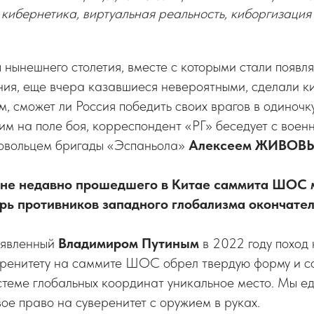
кибернетика, виртуальная реальность, киборгизация
нынешнего столетия, вместе с которыми стали появля
ния, еще вчера казавшиеся невероятными, сделали к
м, сможет ли Россия победить своих врагов в одиночк
м на поле боя, корреспондент «РГ» беседует с воен
ровольцем бригады «Эспаньола»
Алексеем ЖИВОВ
оне недавно прошедшего в Китае саммита ШОС 
герь противников западного глобализма окончат
ъявленный
Владимиром Путиным
в 2022 году поход
веренитету на саммите ШОС обрел твердую форму и с
стеме глобальных координат уникальное место. Мы ед
вое право на суверенитет с оружием в руках.