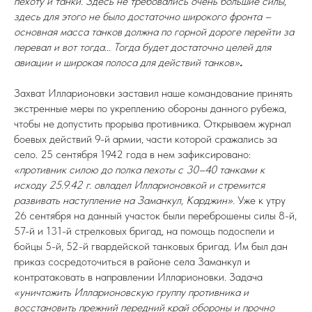
пехоту и танки. Здесь не требовались очень большие силы,
здесь для этого не было достаточно широкого фронта –
основная масса танков должна по горной дороге перейти за
перевал и вот тогда... Тогда будет достаточно целей для
авиации и широкая полоса для действий танков»
.
Захват Илларионовки заставил наше командование принять
экстренные меры по укреплению обороны данного рубежа,
чтобы не допустить прорыва противника. Открываем журнал
боевых действий 9-й армии, части которой сражались за
село. 25 сентября 1942 года в нем зафиксировано:
«противник силою до полка пехоты с 30–40 танками к
исходу 25.9.42 г. овладел Илларионовкой и стремится
развивать наступление на Заманкул, Карджин».
Уже к утру
26 сентября на данный участок были переброшены силы 8-й,
57-й и 131-й стрелковых бригад, на помощь подоспели и
бойцы 5-й, 52-й гвардейской танковых бригад. Им был дан
приказ сосредоточиться в районе села Заманкул и
контратаковать в направлении Илларионовки. Задача
«уничтожить Илларионовскую группу противника и
восстановить прежний передний край обороны и прочно