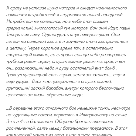
Я сразу не услышал шума моторов и ожидал молниеносного
появления истребителей и штурмовиков нашей передовой.
Истребители не появились, но в небе стал слышен
прерывистый, многоголосый гул моторов. Вон они! Идут, гады!
Теперь я их вижу. Одиннадцать штук пикировщиков. Они
летели на солидной высоте и заученно стали выстраиваться
в цепочку. Через короткое время там, в ослепительно
сверкающей вышине, со стороны солнца небо разверзлось
трубным ревом сирен, оглушительным ревом моторов, и вот
он... раздирающий небо и душу осатанелый визг бомб...
Грохнул чудовищной силы взрыв, земля зашаталась... еще и
еще удары... Весь мир превратился в оглушительный,
прыгающий адский барабан, внутри которого беспомощно
цеплялись за жизнь обреченные люди.
…В середине этого отчаянного боя немецкие танки, несмотря
на чудовищные потери, ворвались в Илларионовку на стыке
3-го и 4-го батальонов. Оборона бригады оказалась
расчлененной, связь между батальонами прервалась. В этот
критический момент из леса, у нас в тылу, появились