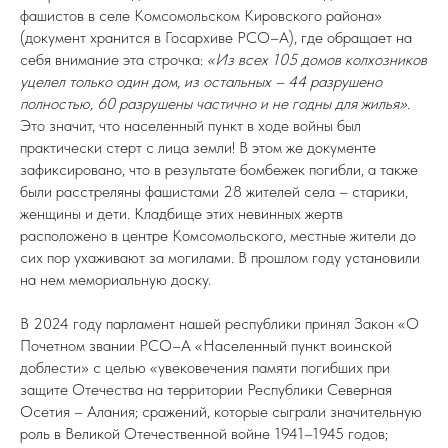
фашистов в селе Комсомольском Кировского района»
(документ хранится в Госархиве РСО–А), где обращает на
себя внимание эта строчка:
«Из всех 105 домов колхозников
уцелел только один дом, из остальных – 44 разрушено
полностью, 60 разрушены частично и не годны для жилья».
Это значит, что населенный пункт в ходе войны был
практически стерт с лица земли! В этом же документе
зафиксировано, что в результате бомбежек погибли, а также
были расстреляны фашистами 28 жителей села – старики,
женщины и дети. Кладбище этих невинных жертв
расположено в центре Комсомольского, местные жители до
сих пор ухаживают за могилами. В прошлом году установили
на нем мемориальную доску.
В 2024 году парламент нашей республики принял Закон «О
Почетном звании РСО–А «Населенный пункт воинской
доблести» с целью «увековечения памяти погибших при
защите Отечества на территории Республики Северная
Осетия – Алания; сражений, которые сыграли значительную
роль в Великой Отечественной войне 1941–1945 годов;