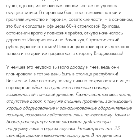
пункт, однако, изначальным планам все же не удалось
осуществиться. В неравном бою, неся тяжелые потери и
проявляя мужество и героизм, советские части, – в основном,
это были солдаты и офицеры 60-й стрелковой бригады,
остановили врага у подножия хребта, откуда начиналась
дорога от Илларионовки на Заманкул. Стратегический
рубеж удалось отстоять! Пехотинцы встали против десятков
танков и не дали им прорваться в сторону Владикавказа!
У немцев эта неудача вызвала досаду и гнев, ведь они
планировали в тот же день быть в столице республики!
Вильгельм Тике по этому поводу сильно сокрушается и ищет
оправдание:
«Бои того дня ясно показали границы
возможностей танковой дивизии. Горно-лесистая местность,
отсутствие дорог, к тому же сильный противник, занимающий
хорошо оборудованные и замаскированные оборонительные
позиции, позволяли действовать лишь по-пехотному. Танки и
бронетранспортеры могли оказывать действенную
поддержку лишь в редких случаях. Несмотря на это, 25
сентября дивизия выполнила задачу дня. В тот день она