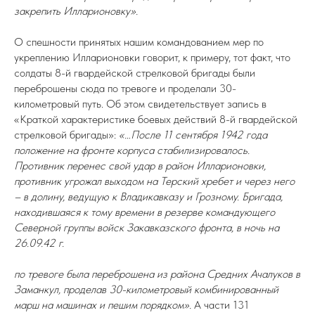
закрепить Илларионовку».
О спешности принятых нашим командованием мер по
укреплению Илларионовки говорит, к примеру, тот факт, что
солдаты 8-й гвардейской стрелковой бригады были
переброшены сюда по тревоге и проделали 30-
километровый путь. Об этом свидетельствует запись в
«Краткой характеристике боевых действий 8-й гвардейской
стрелковой бригады»:
«…После 11 сентября 1942 года
положение на фронте корпуса стабилизировалось.
Противник перенес свой удар в район Илларионовки,
противник угрожал выходом на Терский хребет и через него
– в долину, ведущую к Владикавказу и Грозному. Бригада,
находившаяся к тому времени в резерве командующего
Северной группы войск Закавказского фронта, в ночь на
26.09.42 г.
по тревоге была переброшена из района Средних Ачалуков в
Заманкул, проделав 30-километровый комбинированный
марш на машинах и пешим порядком».
А части 131