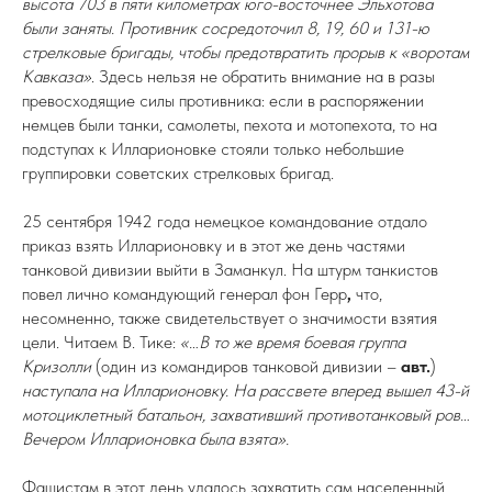
высота 703 в пяти километрах юго-восточнее Эльхотова
были заняты. Противник сосредоточил 8, 19, 60 и 131-ю
стрелковые бригады, чтобы предотвратить прорыв к «воротам
Кавказа»
. Здесь нельзя не обратить внимание на в разы
превосходящие силы противника: если в распоряжении
немцев были танки, самолеты, пехота и мотопехота, то на
подступах к Илларионовке стояли только небольшие
группировки советских стрелковых бригад.
25 сентября 1942 года немецкое командование отдало
приказ взять Илларионовку и в этот же день частями
танковой дивизии выйти в Заманкул. На штурм танкистов
повел лично командующий генерал фон Герр
,
что,
несомненно, также свидетельствует о значимости взятия
цели. Читаем В. Тике:
«…В то же время боевая группа
Кризолли
(один из командиров танковой дивизии –
авт.
)
наступала на Илларионовку. На рассвете вперед вышел 43-й
мотоциклетный батальон, захвативший противотанковый ров…
Вечером Илларионовка была взята».
Фашистам в этот день удалось захватить сам населенный