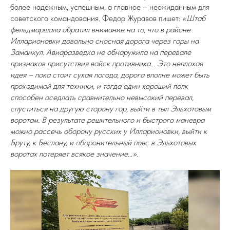
более надежным, успешным, а главное – неожиданным для
советского командования. Федор Журавов пишет:
«Штаб
фельдмаршала обратил внимание на то, что в районе
Илларионовки довольно сносная дорога через горы на
Заманкул. Авиаразведка не обнаружила на перевале
признаков присутствия войск противника... Это неплохая
идея – пока стоит сухая погода, дорога вполне может быть
проходимой для техники, и тогда один хороший полк
способен оседлать сравнительно невысокий перевал,
спуститься на другую сторону гор, выйти в тыл Эльхотовым
воротам. В результате решительного и быстрого маневра
можно рассечь оборону русских у Илларионовки, выйти к
Бруту, к Беслану, и оборонительный пояс в Эльхотовых
воротах потеряет всякое значение…».