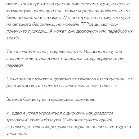
окопа. Танки грохотали гусеницами совсем рядом, и первые
машины уже проходили нас. Наша передовая молчала, и это
было непонятно и страшно. Мы не стреляли потому, что пули
из автомата бессильны, но молчали
ПТРовцы
, молчали
почему-то пушкари... А может, они драпанули или перебило их
всех?!
Танки шли мимо нас, нацеливаясь на Илларионовку, они
вполне могли и, наверное, надеялись сходу ворваться на
перевал.
Сама земля стонала и дрожала от тяжелого лязга гусениц, от
рева моторов, от грохота оглушительных выстрелов...».
Затем в бой вступили вражеские самолеты.
«…Едва я успел управиться с дисками, как раздался
тревожный крик: «Воздух!» У меня от сумасшедшей
стрельбы, от близких разрывов снарядов ослаб слух, будто в
ушах вода.