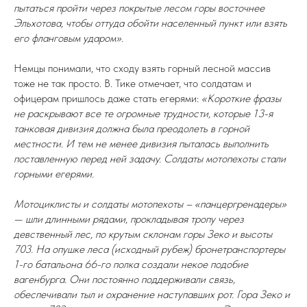
пытаться пройти через покрытые лесом горы восточнее
Эльхотова, чтобы оттуда обойти населенный пункт или взять
его фланговым ударом».
Немцы понимали, что сходу взять горный лесной массив
тоже не так просто. В. Тике отмечает, что солдатам и
офицерам пришлось даже стать егерями:
«Короткие фразы
не раскрывают все те огромные трудности, которые 13-я
танковая дивизия должна была преодолеть в горной
местности. И тем не менее дивизия пыталась выполнить
поставленную перед ней задачу. Солдаты мотопехоты стали
горными егерями.
Мотоциклисты и солдаты мотопехоты – «панцергренадеры»
— шли длинными рядами, прокладывая тропу через
девственный лес, по крутым склонам горы Зеко и высоты
703. На опушке леса (исходный рубеж) бронетранспортеры
1-го батальона 66-го полка создали некое подобие
вагенбурга. Они постоянно поддерживали связь,
обеспечивали тыл и охранение наступавших рот. Гора Зеко и