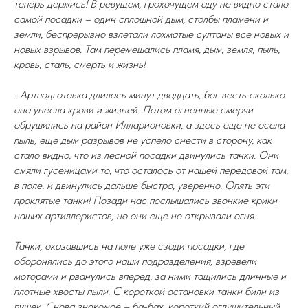
теперь держись! В ревущем, грохочущем аду не видно стало
самой посадки – один сплошной дым, столбы пламени и
земли, беспрерывно взлетали лохматые султаны все новых и
новых взрывов. Там перемешались пламя, дым, земля, пыль,
кровь, сталь, смерть и жизнь!
…Артподготовка длилась минут двадцать, бог весть сколько
она унесла крови и жизней. Потом огненные смерчи
обрушились на район Илларионовки, а здесь еще не осела
пыль, еще дым разрывов не успело снести в сторону, как
стало видно, что из лесной посадки двинулись танки. Они
смяли гусеницами то, что осталось от нашей передовой там,
в поле, и двинулись дальше быстро, уверенно. Опять эти
проклятые танки! Позади нас послышались звонкие крики
наших артиллеристов, но они еще не открывали огня.
Танки, оказавшись на поле уже сзади посадки, где
оборонялись до этого наши подразделения, взревели
моторами и рванулись вперед, за ними тащились длинные и
плотные хвосты пыли. С короткой остановки танки били из
пушек. Снова знакомое – ба-бах, короткий оглушительный