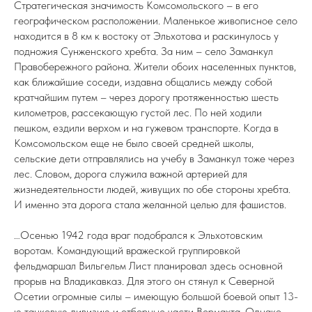
Стратегическая значимость Комсомольского – в его
географическом расположении. Маленькое живописное село
находится в 8 км к востоку от Эльхотова и раскинулось у
подножия Сунженского хребта. За ним – село Заманкул
Правобережного района. Жители обоих населенных пунктов,
как ближайшие соседи, издавна общались между собой
кратчайшим путем – через дорогу протяженностью шесть
километров, рассекающую густой лес. По ней ходили
пешком, ездили верхом и на гужевом транспорте. Когда в
Комсомольском еще не было своей средней школы,
сельские дети отправлялись на учебу в Заманкул тоже через
лес. Словом, дорога служила важной артерией для
жизнедеятельности людей, живущих по обе стороны хребта.
И именно эта дорога стала желанной целью для фашистов.
…Осенью 1942 года враг подобрался к Эльхотовским
воротам. Командующий вражеской группировкой
фельдмаршал Вильгельм Лист планировал здесь основной
прорыв на Владикавказ. Для этого он стянул к Северной
Осетии огромные силы – имеющую большой боевой опыт 13-
ю танковую дивизию и отборные части Вермахта. Однако