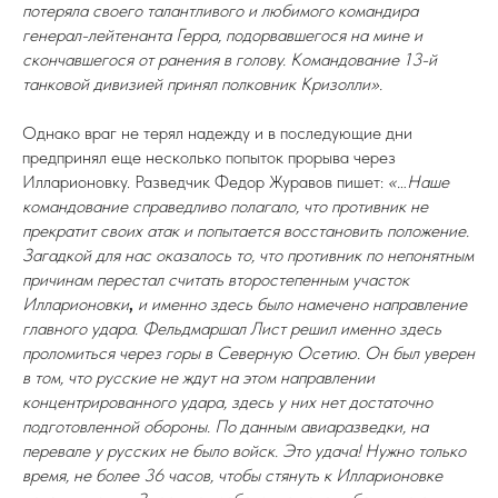
потеряла своего талантливого и любимого командира
генерал-лейтенанта Герра, подорвавшегося на мине и
скончавшегося от ранения в голову. Командование 13-й
танковой дивизией принял полковник Кризолли».
Однако враг не терял надежду и в последующие дни
предпринял еще несколько попыток прорыва через
Илларионовку. Разведчик Федор Журавов пишет:
«…Наше
командование справедливо полагало, что противник не
прекратит своих атак и попытается восстановить положение.
Загадкой для нас оказалось то, что противник по непонятным
причинам перестал считать второстепенным участок
Илларионовки
,
и именно здесь было намечено направление
главного удара. Фельдмаршал Лист решил именно здесь
проломиться через горы в Северную Осетию. Он был уверен
в том, что русские не ждут на этом направлении
концентрированного удара, здесь у них нет достаточно
подготовленной обороны. По данным авиаразведки, на
перевале у русских не было войск. Это удача! Нужно только
время, не более 36 часов, чтобы стянуть к Илларионовке