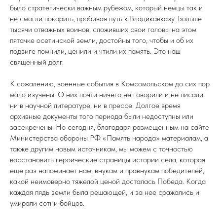
было стратегически важным рубежом, который немцы так и
не смогли покорить, пробивая путь к Владикавказу. Больше
тысячи отважных воинов, сложивших свои головы на этом
пятачке осетинской земли, достойны того, чтобы и об их
подвиге помнили, ценили и чтили их память. Это наш
священный долг.
К сожалению, военные события в Комсомольском до сих пор
мало изучены. О них почти ничего не говорили и не писали
ни в научной литературе, ни в прессе. Долгое время
архивные документы того периода были недоступны или
засекречены. Но сегодня, благодаря размещенным на сайте
Министерства обороны РФ «Память народа» материалам, а
также другим новым источникам, мы можем с точностью
восстановить героические страницы истории села, которая
еще раз напоминает нам, внукам и правнукам победителей,
какой неимоверно тяжелой ценой досталась Победа. Когда
каждая пядь земли была решающей, и за нее сражались и
умирали сотни бойцов.