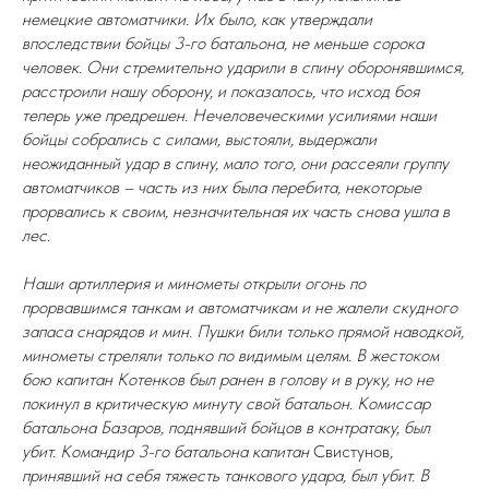
немецкие автоматчики. Их было, как утверждали
впоследствии бойцы 3-го батальона, не меньше сорока
человек. Они стремительно ударили в спину оборонявшимся,
расстроили нашу оборону, и показалось, что исход боя
теперь уже предрешен. Нечеловеческими усилиями наши
бойцы собрались с силами, выстояли, выдержали
неожиданный удар в спину, мало того, они рассеяли группу
автоматчиков – часть из них была перебита, некоторые
прорвались к своим, незначительная их часть снова ушла в
лес.
Наши артиллерия и минометы открыли огонь по
прорвавшимся танкам и автоматчикам и не жалели скудного
запаса снарядов и мин. Пушки били только прямой наводкой,
минометы стреляли только по видимым целям. В жестоком
бою капитан Котенков был ранен в голову и в руку, но не
покинул в критическую минуту свой батальон. Комиссар
батальона Базаров, поднявший бойцов в контратаку, был
убит. Командир 3-го батальона капитан
Свистунов
,
принявший на себя тяжесть танкового удара, был убит. В