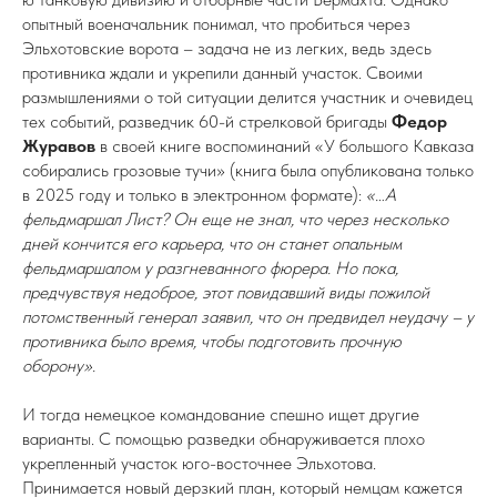
опытный военачальник понимал, что пробиться через
Эльхотовские ворота – задача не из легких, ведь здесь
противника ждали и укрепили данный участок. Своими
размышлениями о той ситуации делится участник и очевидец
тех событий, разведчик 60-й стрелковой бригады
Федор
Журавов
в своей книге воспоминаний «У большого Кавказа
собирались грозовые тучи» (книга была опубликована только
в 2025 году и только в электронном формате):
«…А
фельдмаршал Лист? Он еще не знал, что через несколько
дней кончится его карьера, что он станет опальным
фельдмаршалом у разгневанного фюрера. Но пока,
предчувствуя недоброе, этот повидавший виды пожилой
потомственный генерал заявил, что он предвидел неудачу – у
противника было время, чтобы подготовить прочную
оборону».
И тогда немецкое командование спешно ищет другие
варианты. С помощью разведки обнаруживается плохо
укрепленный участок юго-восточнее Эльхотова.
Принимается новый дерзкий план, который немцам кажется