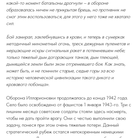
какой-то момент батальоны дрогнули – в обороне
образовалась ничем не прикрытая брешь, но противник не
смог этим воспользоваться, для этого у него тоже не хватало
сил.
Бой замирал, захлебнувшись в крови, и теперь в сумерках
методичный минометный огонь, треск дежурных пулеметов и
мерцающие искры сигнальных ракет в потемневшем небе;
только тяжелый дым догорающих танков, дым тлеющей,
дымящейся земли были эхом отгремевшего боя. Как знать,
может быть, и не помнили старые, седые горы за всю
историю человеческой цивилизации такого дикого и
кровавого побоища».
Оборона Илларионовки продолжалась до конца 1942 года.
Село было освобождено от фашистов 1 января 1943-го. Три с
лишним месяца советские солдаты стояли здесь насмерть,
чтобы не дать пройти врагу. Они с честью выполнили свою
задачу, понеся при этом очень тяжелые потери. Данный
стратегический рубеж остался непокоренным немецкими