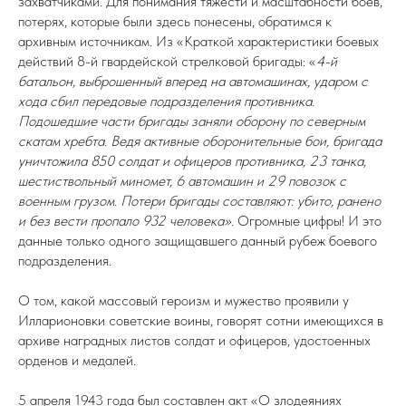
захватчиками. Для понимания тяжести и масштабности боев,
потерях, которые были здесь понесены, обратимся к
архивным источникам. Из «Краткой характеристики боевых
действий 8-й гвардейской стрелковой бригады: «
4-й
батальон, выброшенный вперед на автомашинах, ударом с
хода сбил передовые подразделения противника.
Подошедшие части бригады заняли оборону по северным
скатам хребта. Ведя активные оборонительные бои, бригада
уничтожила 850 солдат и офицеров противника, 23 танка,
шестиствольный миномет, 6 автомашин и 29 повозок с
военным грузом. Потери бригады составляют: убито, ранено
и без вести пропало 932 человека».
Огромные цифры! И это
данные только одного защищавшего данный рубеж боевого
подразделения.
О том, какой массовый героизм и мужество проявили у
Илларионовки советские воины, говорят сотни имеющихся в
архиве наградных листов солдат и офицеров, удостоенных
орденов и медалей.
5 апреля 1943 года был составлен акт «О злодеяниях