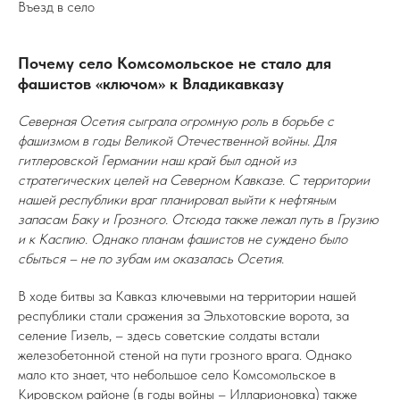
Въезд в село
Почему село Комсомольское не стало для
фашистов «ключом» к Владикавказу
Северная Осетия сыграла огромную роль в борьбе с
фашизмом в годы Великой Отечественной войны. Для
гитлеровской Германии наш край был одной из
стратегических целей на Северном Кавказе. С территории
нашей республики враг планировал выйти к нефтяным
запасам Баку и Грозного. Отсюда также лежал путь в Грузию
и к Каспию. Однако планам фашистов не суждено было
сбыться – не по зубам им оказалась Осетия.
В ходе битвы за Кавказ ключевыми на территории нашей
республики стали сражения за Эльхотовские ворота, за
селение Гизель, – здесь советские солдаты встали
железобетонной стеной на пути грозного врага. Однако
мало кто знает, что небольшое село Комсомольское в
Кировском районе (в годы войны – Илларионовка) также