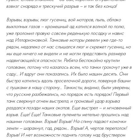
взвизг снаряда и трескучий разрыв – и так без конца!
Взрывы, взрывы, лязг гусениц, вой моторов, пыль, облако
выхлопных газов – кромешный ад катился волной по полю,
уже проломил правую совсем реденькую посадку и навис
над Илларионовкой. Танковые моторы ревели уже где-то
рядом, недалеко от нас слышался лязг и скрежет гусениц, но
мы еще ничего не видели и не могли представить размера
надвигающейся опасности. Ребята беспокойно крутили
головами, потому что казалось всем, что танки грохочут уже в
саду... И вдруг они показались. Их было машин десять. Они
быстро катились вдоль проселочной дороги, повернув башни
с пушками в нашу сторону... Танкисты, видимо, были уверены,
что русские разбежались, но порядок есть порядок! Первый
танк сверкнул огнем выстрела, и громовый удар взрыва
раздался позади наших окопов. Еще выстрел – и мгновенный
взрыв. Еще! Еще! Танковые пулеметы метелью прошлись над
нашими головами. Взрыв! Взрыв! На спину падают комочки
земли – шарахнул, гад, рядом... Взрыв! А, чертов переполох!
Взрыв! И нет возможности поднять голову над бруствером