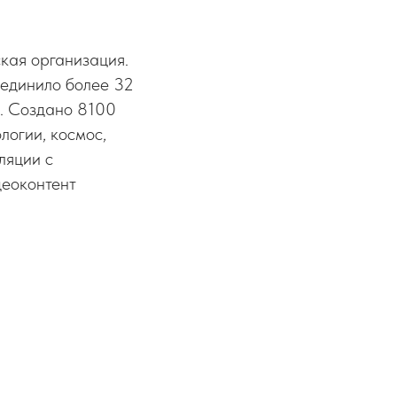
кая организация.
единило более 32
Ф. Создано 8100
логии, космос,
ляции с
деоконтент