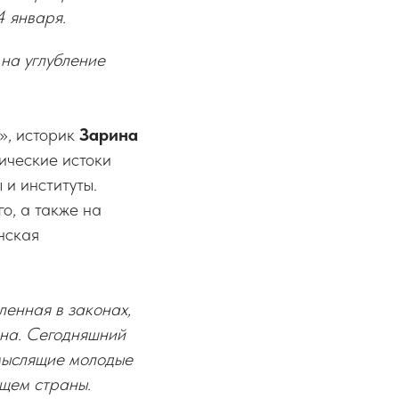
4 января.
на углубление
», историк
Зарина
ические истоки
 и институты.
о, а также на
нская
ленная в законах,
ина. Сегодняшний
 мыслящие молодые
ущем страны.