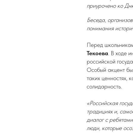
приурочено ко Дню
Беседа, организо
понимания историч
Перед школьникам
Текоева
. В ходе 
российской госуда
Особый акцент был
таких ценностях, 
солидарность.
«Российская госуд
традициях и, само
диалог с ребятами
люди, которые осо