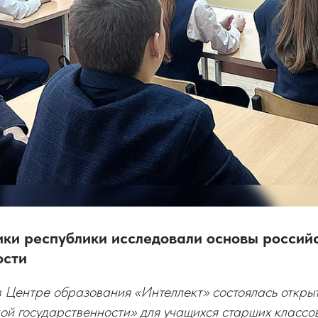
ки республики исследовали основы россий
ости
 Центре образования «Интеллект» состоялась открыт
ой государственности» для учащихся старших классо