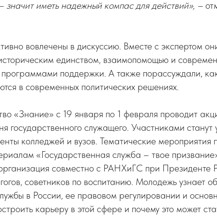
– значит иметь надежный компас для действий», –
от
тивно вовлечены в дискуссию. Вместе с экспертом он
историческим единством, взаимопомощью и совреме
 программами поддержки. А также порассуждали, ка
ются в современных политических решениях.
во «Знание» с 19 января по 1 февраля проводит акц
я государственного служащего. Участниками станут у
денты колледжей и вузов. Тематические мероприятия 
ериалам «Государственная служба – твое призвание»
 организация совместно с РАНХиГС при Президенте
агогов, советников по воспитанию. Молодежь узнает о
лужбы в России, ее правовом регулировании и основн
остроить карьеру в этой сфере и почему это может ст