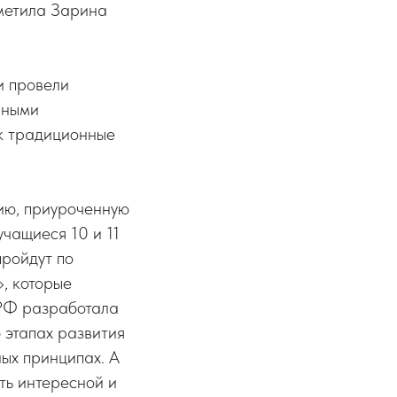
метила Зарина
и провели
нными
к традиционные
ию, приуроченную
чащиеся 10 и 11
пройдут по
, которые
 РФ разработала
б этапах развития
ых принципах. А
ать интересной и