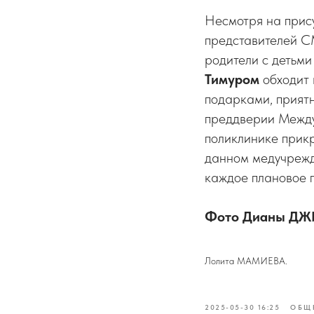
Несмотря на прису
представителей С
родители с детьми
Тимуром
обходит 
подарками, приятн
преддверии Междун
поликлинике прикр
данном медучрежд
каждое плановое п
Фото Дианы Д
Лолита МАМИЕВА.
2025-05-30 16:25
ОБЩ