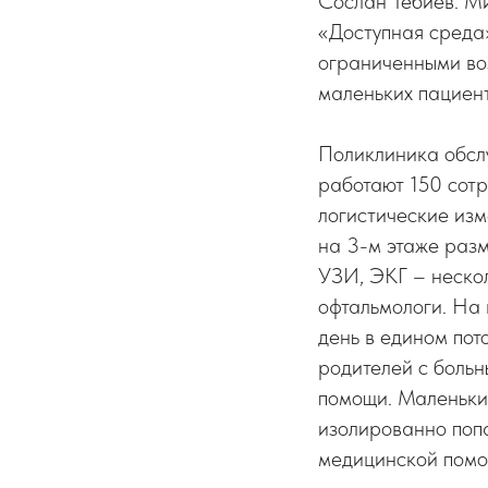
Сослан Тебиев. М
«Доступная среда»
ограниченными воз
маленьких пациен
Поликлиника обслу
работают 150 сотр
логистические изм
на 3-м этаже разм
УЗИ, ЭКГ – нескол
офтальмологи. На 
день в едином пот
родителей с больн
помощи. Маленькие
изолированно попа
медицинской помо