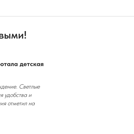
овыми!
ботала детская
ждение. Светлые
я удобства и
ия отметил на