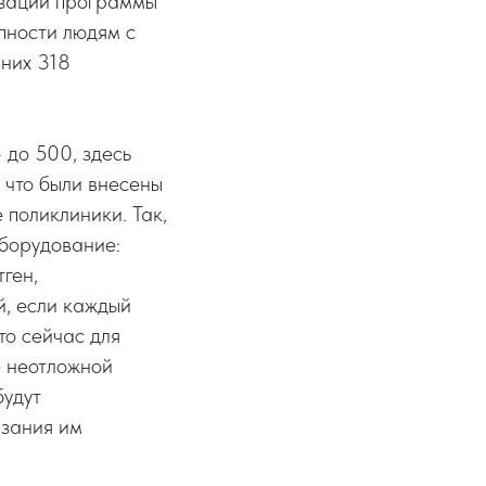
изации программы
пности людям с
 них 318
 до 500, здесь
, что были внесены
 поликлиники. Так,
оборудование:
ген,
й, если каждый
то сейчас для
е неотложной
будут
азания им