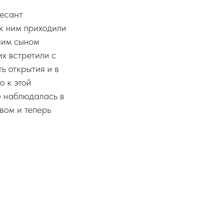
десант
к ним приходили
ним сыном
их встретили с
ь открытия и в
о к этой
е наблюдалась в
вом и теперь