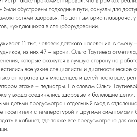
инистр также прокомментировал, что в рамках реал
 были обустроены подходные пути, санузлы для досту
можностями здоровья. По данным врио главврача, у
тов, нуждающихся в спецоборудовании.
живает 11 тыс. человек детского населения, в смену –
удников, из них 47 – врачи. Ольга Таутиева отметила
енения, которые скажутся в лучшую сторону на работе
естились все узкие специалисты и диагностическое 
ько аппаратов для младенцев и детей постарше, рент
втором этаже – педиатры. По словам Ольги Таутиево
оке у входа соединялись здоровые и болеющие детки, 
ыми детьми предусмотрен отдельный вход в отделени
 посетители с температурой и другими симптомами 
дать в кабинет, где также все предусмотрено для ок
щи.