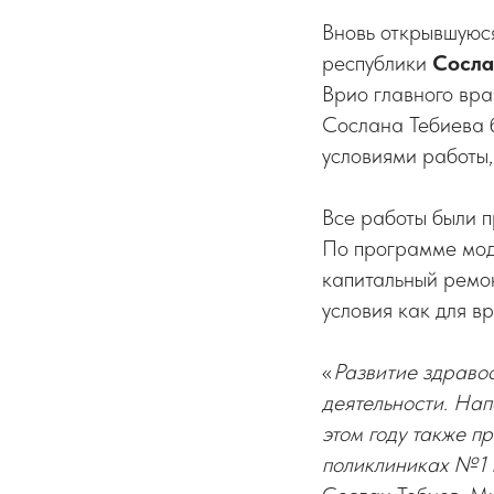
Вновь открывшуюс
республики
Сосла
Врио главного вр
Сослана Тебиева 
условиями работы,
Все работы были 
По программе мод
капитальный ремон
условия как для вр
«
Развитие здравоо
деятельности. Нап
этом году также п
поликлиниках №1 и