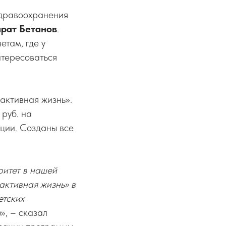
здравоохранения
рат Бетанов
.
етам, где у
нтересоваться
активная жизнь».
руб. на
ации. Созданы все
ритет в нашей
активная жизнь» в
етских
ы
», – сказал