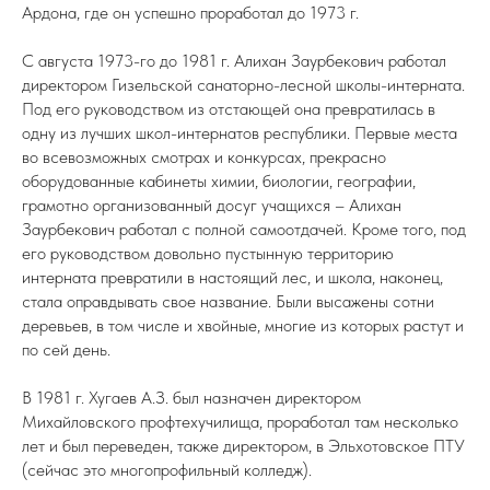
Ардона, где он успешно проработал до 1973 г.
С августа 1973-го до 1981 г. Алихан Заурбекович работал
директором Гизельской санаторно-лесной школы-интерната.
Под его руководством из отстающей она превратилась в
одну из лучших школ-интернатов республики. Первые места
во всевозможных смотрах и конкурсах, прекрасно
оборудованные кабинеты химии, биологии, географии,
грамотно организованный досуг учащихся – Алихан
Заурбекович работал с полной самоотдачей. Кроме того, под
его руководством довольно пустынную территорию
интерната превратили в настоящий лес, и школа, наконец,
стала оправдывать свое название. Были высажены сотни
деревьев, в том числе и хвойные, многие из которых растут и
по сей день.
В 1981 г. Хугаев А.З. был назначен директором
Михайловского профтехучилища, проработал там несколько
лет и был переведен, также директором, в Эльхотовское ПТУ
(сейчас это многопрофильный колледж).