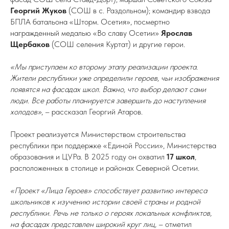
Георгий Жуков
(СОШ в с. Раздольном); командир взвода
БПЛА батальона «Шторм. Осетия», посмертно
награжденный медалью «Во славу Осетии»
Ярослав
Щербаков
(СОШ селения Куртат) и другие герои.
«Мы приступаем ко второму этапу реализации проекта.
Жители республики уже определили героев, чьи изображения
появятся на фасадах школ. Важно, что выбор делают сами
люди. Все работы планируется завершить до наступления
холодов»
, – рассказал Георгий Атаров.
Проект реализуется Министерством строительства
республики при поддержке «Единой России», Министерства
образования и ЦУРа. В 2025 году он охватил
17 школ
,
расположенных в столице и районах Северной Осетии.
«Проект «Лица Героев» способствует развитию интереса
школьников к изучению истории своей страны и родной
республики. Речь не только о героях локальных конфликтов,
на фасадах представлен широкий круг лиц,
– отметил