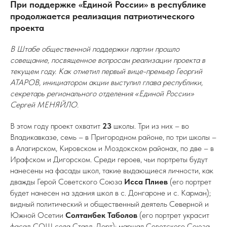
При поддержке «Единой России» в республике
продолжается реализация патриотического
проекта
В Штабе общественной поддержки партии прошло
совещание, посвященное вопросам реализации проекта в
текущем году. Как отметил первый вице-премьер Георгий
АТАРОВ, инициатором акции выступил глава республики,
секретарь регионального отделения «Единой России»
Сергей МЕНЯЙЛО.
В этом году проект охватит
23
школы. Три из них – во
Владикавказе, семь – в Пригородном районе, по три школы –
в Алагирском, Кировском и Моздокском районах, по две – в
Ирафском и Дигорском. Среди героев, чьи портреты будут
нанесены на фасады школ, такие выдающиеся личности, как
дважды Герой Советского Союза
Исса Плиев
(его портрет
будет нанесен на здания школ в с. Донгароне и с. Карман);
видный политический и общественный деятель Северной и
Южной Осетии
Солтанбек Таболов
(его портрет украсит
фасад СОШ села Ставд-Дорт); маршал Советского Союза