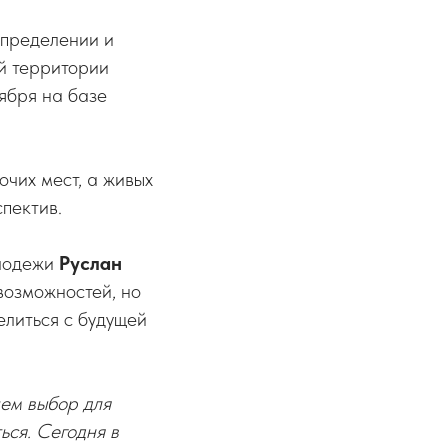
определении и
й территории
тября на базе
чих мест, а живых
пектив.
олодежи
Руслан
возможностей, но
елиться с будущей
ем выбор для
ься. Сегодня в