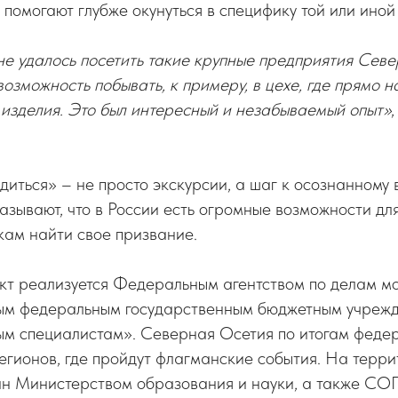
помогают глубже окунуться в специфику той или иной
не удалось посетить такие крупные предприятия Сев
озможность побывать, к примеру, в цехе, где прямо н
 изделия. Это был интересный и незабываемый опыт»
диться» – не просто экскурсии, а шаг к осознанному
зывают, что в России есть огромные возможности для
кам найти свое призвание.
ект реализуется Федеральным агентством по делам м
ым федеральным государственным бюджетным учреж
ым специалистам». Северная Осетия по итогам феде
регионов, где пройдут флагманские события. На терр
ан Министерством образования и науки, а также СО