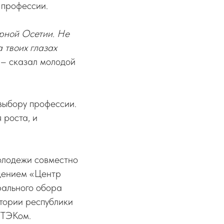
 профессии.
ерной Осетии. Не
а твоих глазах
, – сказал молодой
 выбору профессии.
 роста, и
олодежи совместно
дением «Центр
рального обора
итории республики
ГТЭКом.