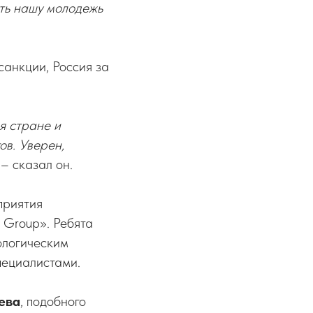
ать нашу молодежь
санкции, Россия за
я стране и
ов. Уверен,
 – сказал он.
приятия
 Group». Ребята
ологическим
пециалистами.
ева
, подобного