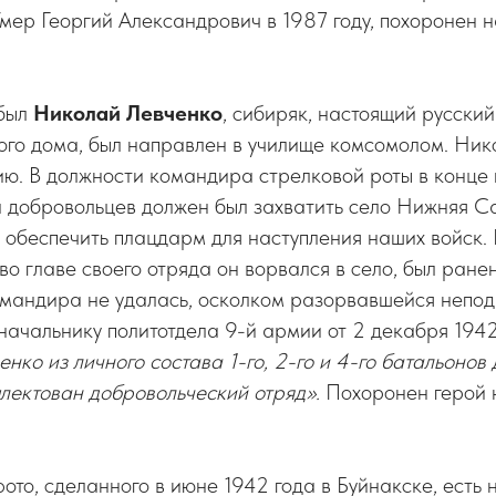
Умер Георгий Александрович в 1987 году, похоронен 
 был
Николай Левченко
, сибиряк, настоящий русский
кого дома, был направлен в училище комсомолом. Ни
ю. В должности командира стрелковой роты в конце 
а добровольцев должен был захватить село Нижняя С
 обеспечить плацдарм для наступления наших войск.
во главе своего отряда он ворвался в село, был ранен
омандира не удалась, осколком разорвавшейся непод
 начальнику политотдела 9-й армии от 2 декабря 1942
нко из личного состава 1-го, 2-го и 4-го батальонов
плектован добровольческий отряд».
Похоронен герой 
ото, сделанного в июне 1942 года в Буйнакске, есть 