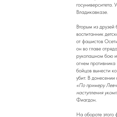
госуниверситета. 
Владикавказе.
Вторым из друзей
воспитанник детс
от фашистов Осети
он во главе отряд
рукопашном бою и
огнем противника 
бойцов вынести к
убит. В донесении
«По примеру Левче
наступления уком
Фиагдон.
На обороте этого ф