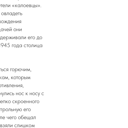
тели «калоевцы».
 овладеть
охождения
дачей они
удерживали его до
1945 года столица
ться горючим,
кам, которым
тивления,
улись нос к носу с
епко скроенного
нтрольную его
сле чего обещал
 взяли слишком