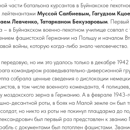
ой части батальона курсантов в Буйнакское пехотно
, лейтенантами
Муссой Салбиевым, Гагудзом Кцо
аем Левченко, Татарканом Бекузаровым
. Первый
а – в Буйнакском военно-пехотном училище совпал с
ением фашистской Германии на Польшу и началом В
авой войны, которую когда-либо знало человечество.
 передовую, но им это удалось только в декабре 1942
врага командиром разведывательно-диверсионной гр
уппа собрала ценные сведения о дислокации немецки
истов, в том числе военного коменданта, 4 полицаев
у моздокского зерна в Германию. А в феврале 1943-г
но-десантной роты, в боях на Малой земле он был т
 солдат, но никто из роты не покинул плацдарма до п
Александрович был первый раз представлен к званию 
рабль с документами был потоплен фашистами. Звани