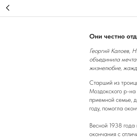
Служили 
Они честно отд
Георгий Калоев, Н
объединила мечта
жизнелюбие, жажда
Старший из троиц
Моздокского р-на 
приемной семье, д
году, помогла окон
Весной 1938 года 
окончания с отли