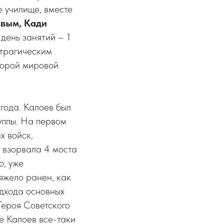
е училище, вместе
евым, Кади
 день занятий – 1
 трагическим
торой мировой
 года. Калоев был
уппы. На первом
х войск,
, взорвала 4 моста
о, уже
яжело ранен, как
одхода основных
Героя Советского
е Калоев все-таки