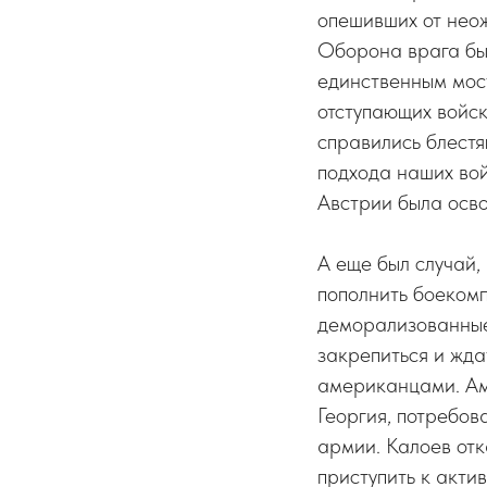
опешивших от нео
Оборона врага бы
единственным мос
отступающих войск
справились блестя
подхода наших вой
Австрии была осво
А еще был случай,
пополнить боеком
деморализованные
закрепиться и жда
американцами. Ам
Георгия, потребов
армии. Калоев отк
приступить к акти