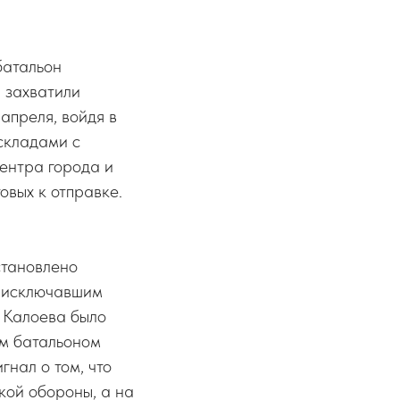
батальон
 захватили
апреля, войдя в
складами с
ентра города и
овых к отправке.
становлено
, исключавшим
 Калоева было
им батальоном
гнал о том, что
кой обороны, а на