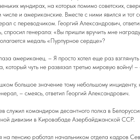
веньких мундирах, на которых помимо советских, све
ом числе и американские. Вместе с ними явился и тот
рал с переводчиком. Георгий Александрович, ответи
ь, спросил генерала: «Вы пришли вручить мне наград
олагается медаль «Пурпурное сердце»?
глаза американец. – Я просто хотел еще раз взглянуть
, который чуть не развязал третью мировую войну! – 
шком большое значение тому небольшому инциденту, 
енерал, – смеясь, ответил Георгий Александрович.
ев служил командиром десантного полка в Белорусси
ной дивизии в Кировабаде Азербайджанской ССР.
ия на пенсию работал начальником отдела кадров Се