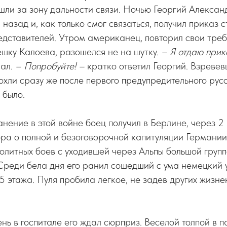
шли за зону дальности связи. Ночью Георгий Алексан
назад и, как только смог связаться, получил приказ с
дставителей. Утром американец, повторил свои треб
мешку Калоева, разошелся не на шутку.
– Я отдаю прик
рал.
– Попробуйте! –
кратко ответил Георгий. Взреве
хли сразу же после первого предупредительного русс
 было.
нение в этой войне боец получил в Берлине, через 2
ра о полной и безоговорочной капитуляции Германии,
олитных боев с уходившей через Альпы большой групп
Среди бела дня его ранил сошедший с ума немецкий 
5 этажа. Пуля пробила легкое, не задев других жизн
нь в госпитале его ждал сюрприз. Веселой толпой в п