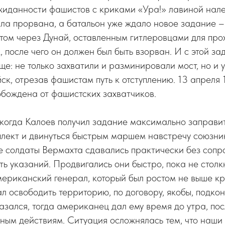
жиданности фашистов с криками «Ура!» лавиной нале
ла прорвана, а батальон уже ждало новое задание –
том через Дунай, оставленным гитлеровцами для пр
, после чего он должен был быть взорван. И с этой за
ще: не только захватили и разминировали мост, но и 
ск, отрезав фашистам путь к отступлению. 13 апреля 
бождена от фашистских захватчиков.
 когда Калоев получил задание максимально заправи
плект и двинуться быстрым маршем навстречу союзни
 солдаты Вермахта сдавались практически без сопро
ть указаний. Продвигались они быстро, пока не столкн
ериканский генерал, который был ростом не выше кр
ал освободить территорию, по договору, якобы, подко
азался, тогда американец дал ему время до утра, по
вным действиям. Ситуация осложнялась тем, что наши