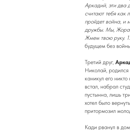
Аркадий, эти два 
считают тебя как 
пройдет война, и 
дружбы. Мы, Жора 
Жмем твою руку. 13
будущем без войны,
Третий друг,
Аркад
Николай, родился
каникул его никто
встал, набрал студ
пустынна, лишь тр
хотел было вернуть
притормозил молод
Кади рванул в дом