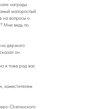
ркали награды
 самый малорослый
в на вопросы о
у? Мне ведь по
 на дерзкого
сказал он.
но я тоже рад вас
и, заместителем
веро-Осетинского