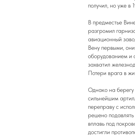
получил, но уже в 
В предместье Вин
разгромил гарнизо
авиационный завод
Вену первыми, они
оборудованием и о
захватил железнод
Потери врага в жи
Однако на берегу
сильнейшим артил
переправу с испо
решено подавлять 
вплавь под покров
достигли противоп