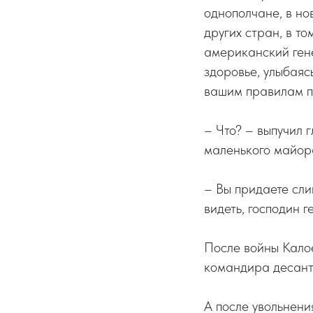
однополчане, в но
других стран, в т
американский гене
здоровье, улыбаяс
вашим правилам п
– Что? – выпучил 
маленького майора
– Вы придаете сли
видеть, господин г
После войны Кало
командира десант
А после увольнен