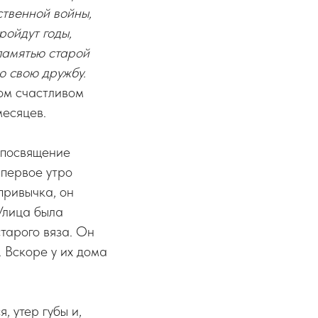
ственной войны,
ройдут годы,
 памятью старой
ю свою дружбу.
ком счастливом
месяцев.
 посвящение
первое утро
привычка, он
 Улица была
тарого вяза. Он
. Вскоре у их дома
, утер губы и,