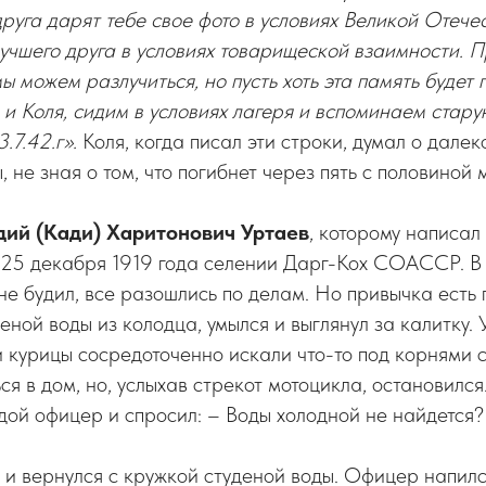
друга дарят тебе свое фото в условиях Великой Отече
лучшего друга в условиях товарищеской взаимности. П
мы можем разлучиться, но пусть хоть эта память будет
и Коля, сидим в условиях лагеря и вспоминаем стару
.7.42.г».
Коля, когда писал эти строки, думал о дале
 не зная о том, что погибнет через пять с половиной 
ий (Кади) Харитонович Уртаев
, которому написал
 25 декабря 1919 года селении Дарг-Кох СОАССР. В 
 не будил, все разошлись по делам. Но привычка есть 
еной воды из колодца, умылся и выглянул за калитку.
и курицы сосредоточенно искали что-то под корнями с
ся в дом, но, услыхав стрекот мотоцикла, остановился
ой офицер и спросил: – Воды холодной не найдется?
 и вернулся с кружкой студеной воды. Офицер напился