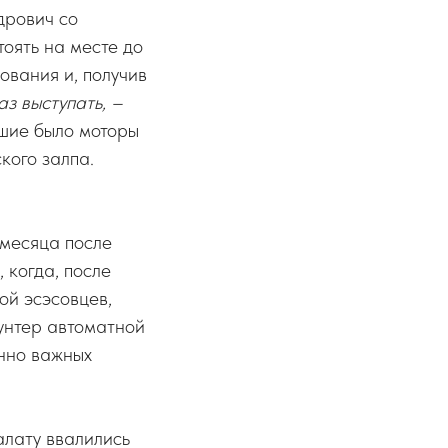
дрович со
тоять на месте до
ования и, получив
аз выступать, –
вшие было моторы
кого залпа.
 месяца после
 когда, после
ой эсэсовцев,
унтер автоматной
енно важных
алату ввалились