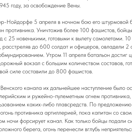
1945 году, за освобождение Вены.
ер-Нойдорфе 5 апреля в ночном бою его штурмовой 
н противника. Уничтожив более 100 фашистов, бойцы
 с 25 новенькими, готовыми к вылету самолетами. 10 
, расстреляв до 600 солдат и офицеров, овладели 2 
бмундированием. Утром 11 апреля батальон достиг ц
орожный вокзал с большим количеством составов, гот
вой силе составили до 800 фашистов.
 Венского канала их дальнейшее наступление было о
лерийским и ружейно-пулеметным огнем противника
льзованием каких-либо плавсредств. По предложению
огонь противника артиллерией, пока капитан со сво
ом ночи форсирует канал. Как только бойцы подали си
оложного берега, огонь перенесли вглубь неприятельс