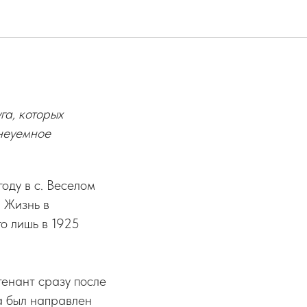
га, которых
неуемное
году в с. Веселом
 Жизнь в
го лишь в 1925
тенант сразу после
а был направлен