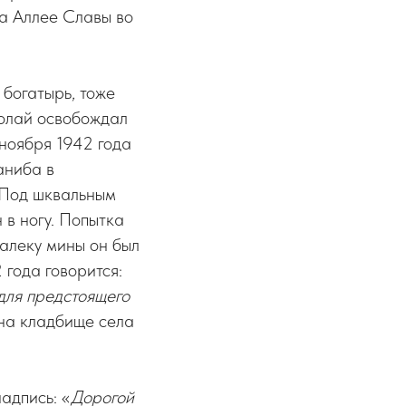
на Аллее Славы во
 богатырь, тоже
колай освобождал
ноября 1942 года
аниба в
 Под шквальным
 в ногу. Попытка
алеку мины он был
 года говорится:
 для предстоящего
на кладбище села
надпись: «
Дорогой