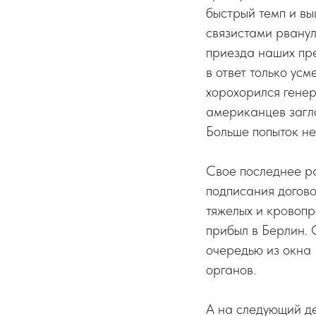
быстрый темп и вы
связистами рванул 
приезда наших пре
в ответ только ус
хорохорился гене
американцев загло
Больше попыток не
Свое последнее ра
подписания догово
тяжелых и кровопр
прибыл в Берлин. 
очередью из окна 
органов.
А на следующий де