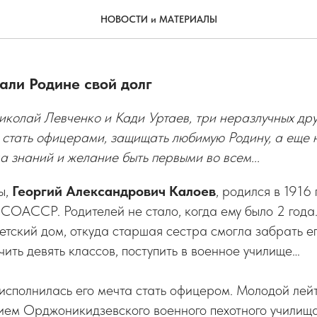
три товарища
НОВОСТИ и МАТЕРИАЛЫ
али Родине свой долг
иколай Левченко и Кади Уртаев, три неразлучных дру
 стать офицерами, защищать любимую Родину, а еще 
 знаний и желание быть первыми во всем...
ы,
Георгий Александрович Калоев
, родился в 1916 
СОАССР. Родителей не стало, когда ему было 2 года.
етский дом, откуда старшая сестра смогла забрать е
чить девять классов, поступить в военное училище…
исполнилась его мечта стать офицером. Молодой лей
чием Орджоникидзевского военного пехотного училищ