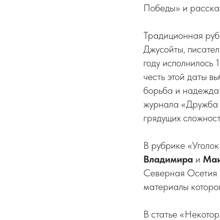
Победы» и расск
Традиционная руб
Джусойты, писател
году исполнилось 
честь этой даты в
борьба и надежда»
журнала «Дружба н
грядущих сложност
В рубрике «Уголок
Владимира
и
Ма
Северная Осетия –
материалы которог
В статье «Некото