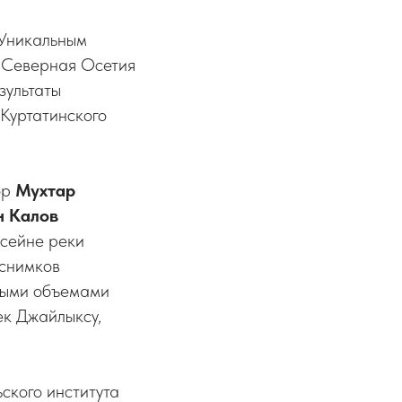
Уникальным
 Северная Осетия
зультаты
 Куртатинского
ор
Мухтар
н Калов
ссейне реки
оснимков
ными объемами
ек Джайлыксу,
ского института