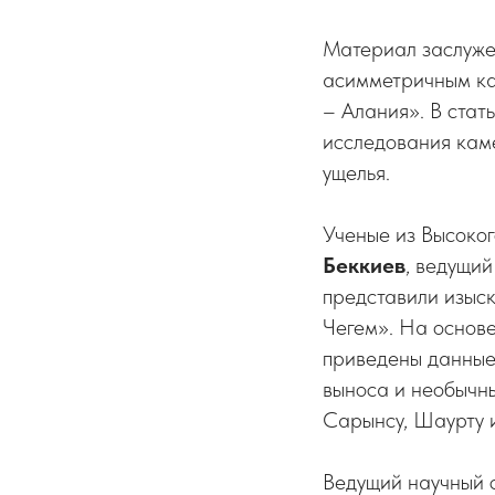
Материал заслуже
асимметричным ка
– Алания». В стат
исследования каме
ущелья.
Ученые из Высоког
Беккиев
, ведущи
представили изыс
Чегем». На основ
приведены данные
выноса и необычн
Сарынсу, Шаурту 
Ведущий научный 