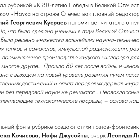
ал рубрикой «К 80-летию Победы в Великой Отечест
овком «Наука на страже Отечества» главный редакт
лий Георгиевич Кусраев
напоминает читателю о не
То, что было сделано учеными в годы Великой Отечес
 Было решено множество важнейших научно-техничес
я танков и самолетов, импульсной радиолокации, ра
 промышленное производство жидкого кислорода для
 многое другое... Прошло 80 лет после войны, и «вно
ано с выходом на новый уровень развития путем испо
твенных достижений и опыта передовых держав мира
и без передовой науки не решаются… Первоклассные
спечивающие технологические прорывы, – основа наш
ьный фон в рубрике создают стихи поэтов-фронтови
бека Кочисова, Нафи Джусойты
, очерк
Леонида Л