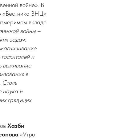
венной войне». В
ор «Вестника ВНЦ»
измеримом вкладе
твенной войны –
ких задач:
змагничивание
 госпиталей и
вь выживание
льзования в
. Столь
 наука и
их грядущих
ков
Хазби
еонова
«Утро