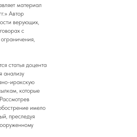
авляет материал
г.» Автор
ности верующих,
говорах с
 ограничения,
ся статья доцента
я анализу
рано-иракскую
сылкам, которые
 Рассмотрев
 обострение имело
рый, преследуя
 вооруженному