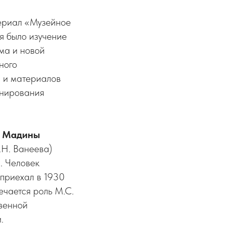
териал «Музейное
я было изучение
има и новой
ного
, и материалов
онирования
а
Мадины
.Н. Ванеева)
. Человек
 приехал в 1930
ечается роль М.С.
венной
.