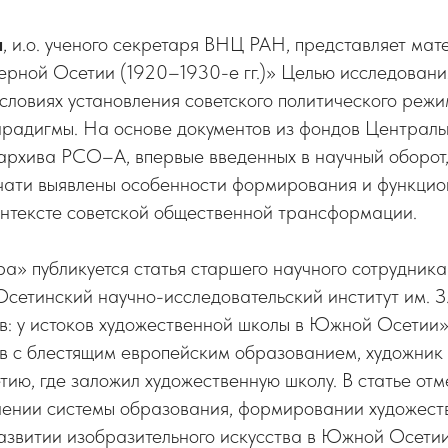
а
, и.о. ученого секретаря ВНЦ РАН, представляет ма
ерной Осетии (1920–1930-е гг.)» Целью исследовани
условиях установления советского политического реж
арадигмы. На основе документов из фондов Централь
 архива РСО–А, впервые введенных в научный оборот
чати выявлены особенности формирования и функци
онтексте советской общественной трансформации.
ра» публикуется статья старшего научного сотрудник
сетинский научно-исследовательский институт им. З
в: у истоков художественной школы в Южной Осетии»
в с блестящим европейским образованием, художник
ию, где заложил художественную школу. В статье отм
влении системы образования, формировании художест
азвитии изобразительного искусства в Южной Осетии