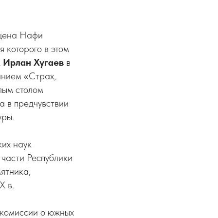
ящена Нафи
 которого в этом
к
Ирлан Хугаев
в
анием «Страх,
лым столом
а в предчувствии
уры.
ких наук
 части Республики
ятника,
X в.
 комиссии о южных