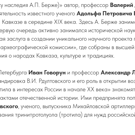
су наследия А.П. Берже)» автор, профессор
Валерий
тельность известного ученого
Адольфа Петровича
 Кавказе в середине XIX века. Здесь А. Берже зани
первую очередь активно занимался исторической наук
я заслуга в создании уникального научного проекта
 археографической комиссии», где собраны в высшей
ия о народах Кавказа, культуре и традициях.
Петербурга
Иван Говорун
и профессор
Александр 
дировка В.И. Рдултовского и его роль в открытии в
тила в интересах России в начале XX века» знакомят
актами отечественной истории. Ими предпринята поп
овского
, ученого, выпускника Михайловской артилле
вания тринитротолуола (тротила) для нужд российско