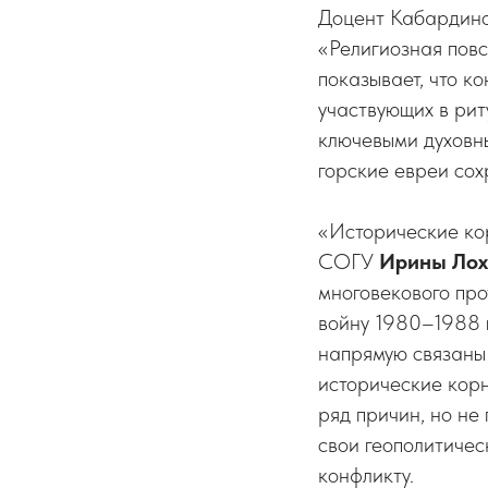
Доцент Кабардино
«Религиозная повс
показывает, что к
участвующих в рит
ключевыми духовн
горские евреи сох
«Исторические кор
СОГУ
Ирины Лох
многовекового пр
войну 1980–1988 г
напрямую связаны
исторические корн
ряд причин, но не
свои геополитичес
конфликту.