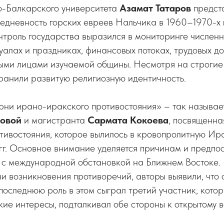
-Балкарского университета
Азамат Татаров
предст
едневность горских евреев Нальчика в 1960–1970-х г
онтроль государства выразился в мониторинге числен
уалах и праздниках, финансовых потоках, трудовых до
ыми лицами изучаемой общины. Несмотря на строгие
ранили развитую религиозную идентичность.
ни ирано-иракского противостояния» – так называет
овой
и магистранта
Сармата Кокоева
, посвященна
отивостояния, которое вылилось в кровопролитную И
г. Основное внимание уделяется причинам и предпо
 с международной обстановкой на Ближнем Востоке.
и возникновения противоречий, авторы выявили, что
 последнюю роль в этом сыграл третий участник, кото
кие интересы, подталкивал обе стороны к открытому