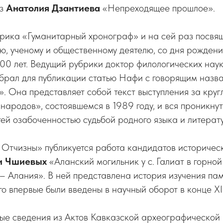
аз
Анатолия Дзантиева
«Непреходящее прошлое».
рика «Гуманитарный хронограф» и на сей раз посв
ю, ученому и общественному деятелю, со дня рождения
100 лет. Ведущий рубрики доктор филологических нау
ыбрал для публикации статью Нафи с говорящим назв
. Она представляет собой текст выступления за круг
ародов», состоявшемся в 1989 году, и вся проникнут
ей озабоченностью судьбой родного языка и литерат
 Отчизны» публикуется работа кандидатов историчес
и Чшиевых
«Аланский могильник у с. Галиат в горной
 Алания». В ней представлена история изучения пам
о впервые были введены в научный оборот в конце XI
рые сведения из Актов Кавказской археографической