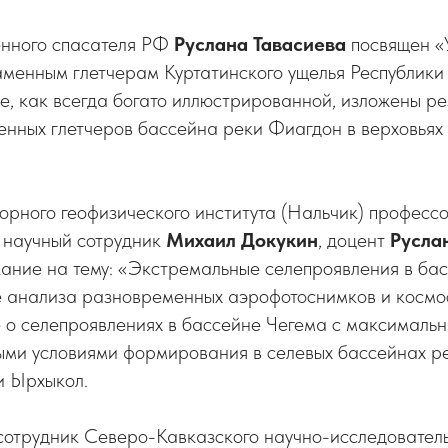
нного спасателя РФ
Руслана Тавасиева
посвящен «
менным глетчерам Куртатинского ущелья Республики
ье, как всегда богато иллюстрированной, изложены ре
нных глетчеров бассейна реки Фиагдон в верховьях
орного геофизического института (Нальчик) професс
й научный сотрудник
Михаил Докукин
, доцент
Русла
кание на тему: «Экстремальные селепроявления в ба
е анализа разновременных аэрофотоснимков и косм
 о селепроявлениях в бассейне Чегема с максималь
ыми условиями формирования в селевых бассейнах р
и Ырхыкол.
сотрудник Северо-Кавказского научно-исследователь