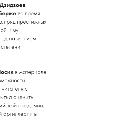
 Дзидзоев
,
 Берже
во время
мал ряд престижных
ой. Ему
 под названием
 степени
Лосик
в материале
озможности
 читателя с
ытка оценить
рийской академии,
й артиллерии в