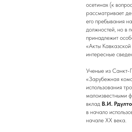
осетинах (к вопро
рассматривает дея
его пребывания на
должностей, но в 
принадлежит особа
«Акты Кавказской
интересные сведен
Ученые из Санкт-
«Зарубежная коман
использования тро
малоизвестными ф
вклад
В.И. Рдулт
в начало использо
начале ХХ века.