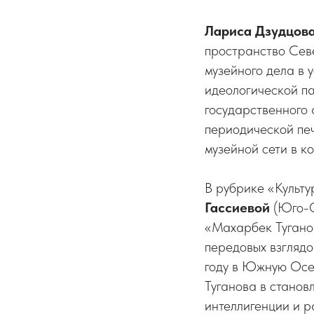
Лариса Дзудцов
пространство Сев
музейного дела в 
идеологической п
государственного
периодической пе
музейной сети в к
В рубрике «Культу
Гассиевой
(Юго-О
«Махарбек Тугано
передовых взглядо
году в Южную Осет
Туганова в стано
интеллигенции и р