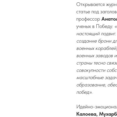
Открывается журн
статье под загол
профессор
Анато
ученых в Победу:
«
настоящий подвиг.
создание брони дл
военных кораблей,
военных заводов и
страны тесно связ
совокупности собс
масштабные задач
образование, обе
побед»
.
Идейно-эмоционал
Калоева, Мухар