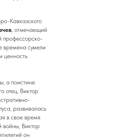
еро-Кавказского
ачев
, отмечающий
ей профессорско-
е времена сумели
и ценность
ы, а поистине
го отец, Виктор
истративно-
пуса, развивалась
ая в свое время
й войны, Виктор
ятилетий он