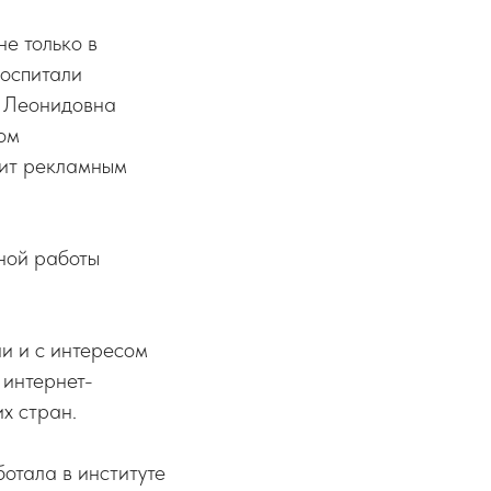
не только в
воспитали
а Леонидовна
ом
дит рекламным
ной работы
и и с интересом
 интернет-
х стран.
отала в институте