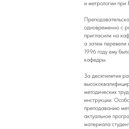
и метрологии при
Преподавательска
одновременно с ра
пригласили на ка
а затем перевели 
1996 году ему был
кафедры.
За десятилетия ра
высококвалифициро
методических труд
инструкции. Особ
преподаванию мет
актуальное програ
материала студен