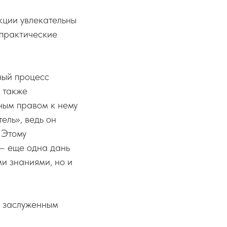
екции увлекательны
 практические
ный процесс
 также
лным правом к нему
ель», ведь он
 Этому
 – еще одна дань
ми знаниями, но и
я заслуженным