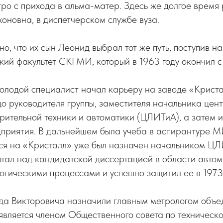
ро с прихода в альма-матер. Здесь же долгое время 
хоновна, в диспетчерском службе вуза.
о, что их сын Леонид выбрал тот же путь, поступив на
ий факультет СКГМИ, который в 1963 году окончил с
олодой специалист начал карьеру на заводе «Криста
до руководителя группы, заместителя начальника цен
ительной техники и автоматики (ЦЛИТиА), а затем и
дприятия. В дальнейшем была учеба в аспирантуре 
лся на «Кристалл» уже был назначен начальником ЦЛ
тал над кандидатской диссертацией в области автом
огическими процессами и успешно защитил ее в 1973 
ида Викторовича назначили главным метрологом объе
является членом Общественного совета по техническ