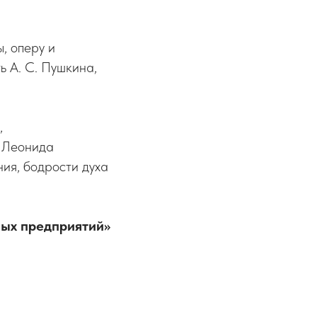
, оперу и
ь А. С. Пушкина,
,
т Леонида
ия, бодрости духа
ых предприятий»