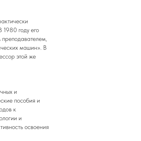
рактически
 1980 году его
 преподавателем,
ических машин». В
ессор этой же
чных и
еские пособия и
одов к
ологии и
тивность освоения