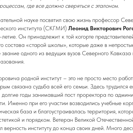
роцессам, где все должно сверяться с эталоном.
кательной науке посвятил свою жизнь профессор Сев
ческого института (СКГМИ)
Леонид Викторович Рог
-летие. Он принадлежит к той когорте представител
о состава «старой школы», которые даже в непросты
 звание одного из ведущих вузов Северного Кавказа 
разования.
ровича родной институт – это не просто место работ
рым связана судьба всей его семьи. Здесь трудился е
, долгие годы занимавший пост проректора по админ
ти. Именно при его участии возводились учебные кор
ческая база и благоустраивалась территория, котор
стетикой и порядком. Ветеран Великой Отечественно
 верность институту до конца своих дней. Много дес