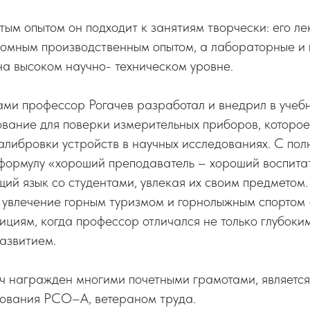
атым опытом он подходит к занятиям творчески: его л
ромным производственным опытом, а лабораторные и
на высоком научно- техническом уровне.
ами профессор Рогачев разработал и внедрил в учеб
вание для поверки измерительных приборов, которое
калибровки устройств в научных исследованиях. С по
ормулу «хороший преподаватель – хороший воспитат
щий язык со студентами, увлекая их своим предметом.
о увлечение горным туризмом и горнолыжным спортом
ициям, когда профессор отличался не только глубоки
азвитием.
ч награжден многими почетными грамотами, являетс
ования РСО–А, ветераном труда.