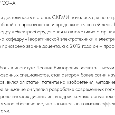
 PCО–А.
я деятельность в стенах СКГМИ началась для него п
ботой на производстве и продолжается по сей день. В
федру «Электрооборудования и автоматики» старшим
на кафедру «Теоретической электротехники и электр
о присвоено звание доцента, а с 2012 года он – проф
боты в институте Леонид Викторович воспитал тысячи
ванных специалистов, стал автором более сотни нау
ов, включая статьи, патенты на изобретения, методич
ое внимание он уделил разработке современных подх
рологических дисциплин, внедряя компьютерные техн
ммное обеспечение, что значительно повысило эффек
тами.