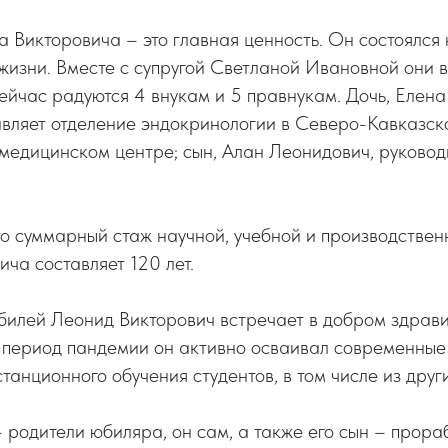
 Викторовича – это главная ценность. Он состоялся 
 жизни. Вместе с супругой Светланой Ивановной они 
сейчас радуются 4 внукам и 5 правнукам. Дочь, Елен
авляет отделение эндокринологии в Северо-Кавказск
медицинском центре; сын, Алан Леонидович, руково
о суммарный стаж научной, учебной и производствен
ча составляет 120 лет.
билей Леонид Викторович встречает в добром здрави
В период пандемии он активно осваивал современные
танционного обучения студентов, в том числе из други
 родители юбиляра, он сам, а также его сын – прораб