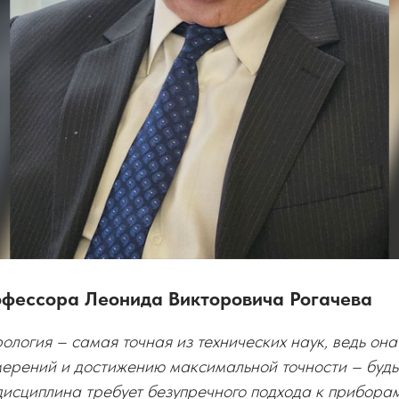
офессора Леонида Викторовича Рогачева
рология – самая точная из технических наук, ведь он
ерений и достижению максимальной точности – будь
дисциплина требует безупречного подхода к прибора