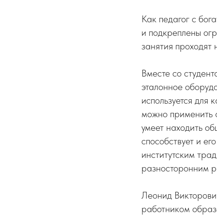
Как педагог с бог
и подкреплены ог
занятия проходят 
Вместе со студент
эталонное оборудо
используется для 
можно применить ф
умеет находить об
способствует и ег
институтским трад
разносторонним р
Леонид Викторови
работником образ