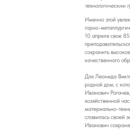
технологическим п
Именно этой увле
горно-металлурги
10 апреля свое 85
преподавательског
сохранить высокое
качественного об
Для Леонида Викто
родной дом, с кото
Иванович Рогачев
хозяйственной час
материально-техни
славилась своей э
Иванович сохранял