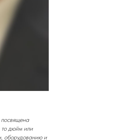
а посвящена
 то дюйм или
м, оборудованию и