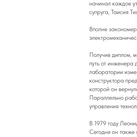
начинал каждое ут
супруга, Таисия Ти
Вполне закономерн
электромеханическ
Получив диплом, м
путь от инженера 
лаборатории измер
конструктора пре
которой он верну
Параллельно рабо
управления технол
В 1979 году Леон
Сегодня он также 