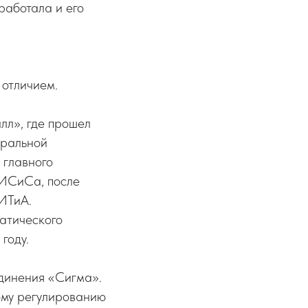
работала и его
 отличием.
лл», где прошел
тральной
 главного
МИСиСа, после
ИТиА.
атического
году.
динения «Сигма».
ому регулированию