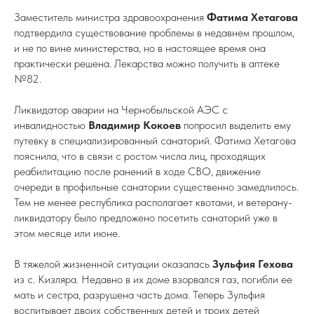
Заместитель министра здравоохранения
Фатима Хетагова
подтвердила существование проблемы в недавнем прошлом,
и не по вине министерства, но в настоящее время она
практически решена. Лекарства можно получить в аптеке
№82.
Ликвидатор аварии на Чернобыльской АЭС с
инвалидностью
Владимир Кокоев
попросил выделить ему
путевку в специализированный санаторий. Фатима Хетагова
пояснила, что в связи с ростом числа лиц, проходящих
реабилитацию после ранений в ходе СВО, движение
очереди в профильные санатории существенно замедлилось.
Тем не менее республика располагает квотами, и ветерану-
ликвидатору было предложено посетить санаторий уже в
этом месяце или июне.
В тяжелой жизненной ситуации оказалась
Зульфия Гехова
из с. Кизляра. Недавно в их доме взорвался газ, погибли ее
мать и сестра, разрушена часть дома. Теперь Зульфия
воспитывает двоих собственных детей и троих детей