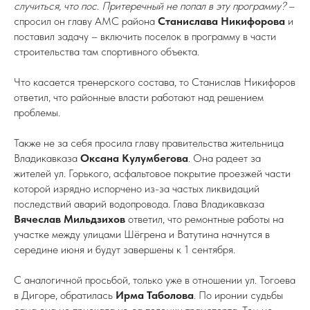
случиться, что пос. Притеречный не попал в эту программу?
–
спросил он главу АМС района
Станислава Никифорова
и
поставил задачу – включить поселок в программу в части
строительства там спортивного объекта.
Что касается тренерского состава, то Станислав Никифоров
ответил, что районные власти работают над решением
проблемы.
Также не за себя просила главу правительства жительница
Владикавказа
Оксана Кулумбегова
. Она радеет за
жителей ул. Горького, асфальтовое покрытие проезжей части
которой изрядно испорчено из-за частых ликвидаций
последствий аварий водопровода. Глава Владикавказа
Вячеслав Мильдзихов
ответил, что ремонтные работы на
участке между улицами Шёгрена и Ватутина начнутся в
середине июня и будут завершены к 1 сентября.
С аналогичной просьбой, только уже в отношении ул. Тогоева
в Дигоре, обратилась
Ирма Таболова
. По иронии судьбы