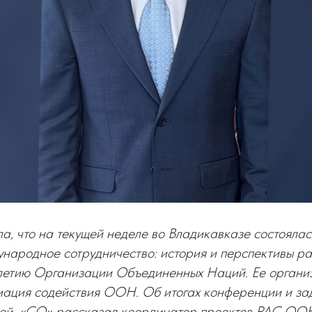
а, что на текущей неделе во Владикавказе состояла
народное сотрудничество: история и перспективы ра
летию Организации Объединенных Наций. Ее органи
иация содействия ООН. Об итогах конференции и зад
ней, «СО» рассказал координатор проектов РАС О