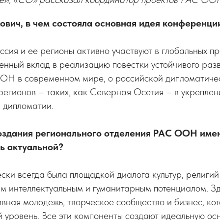
ович, в чем состояла основная идея конференци
оссия и ее регионы активно участвуют в глобальных п
енный вклад в реализацию повестки устойчивого ра
ООН в современном мире, о российской дипломатичес
регионов – таких, как Северная Осетия – в укрепле
 дипломатии.
оздания регионального отделения РАС ООН име
ь актуальной?
ски всегда была площадкой диалога культур, религий
м интеллектуальным и гуманитарным потенциалом. З
ивная молодежь, творческое сообщество и бизнес, ко
уровень. Все эти компоненты создают идеальную осно