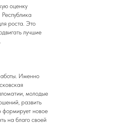
кую оценку
. Республика
для роста. Это
одвигать лучшие
.
работы. Именно
сковская
ломатии, молодые
ошений, развить
о формирует новое
ть на благо своей