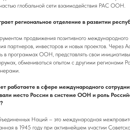
 частью глобальной сети взаимодействия РАС ООН.
грает региональное отделение в развитии респу
трументом продвижения позитивного международног
ия партнеров, инвесторов и новых проектов. Через 
ть в программах ООН, представлять свои инициативы
румах, обмениваться опытом с другими регионами Ро
нерами.
лет работаете в сфере международного сотрудни
вали место России в системе ООН и роль Росси
?
ъединенных Наций – это международная межправит
анная в 1945 году при активнейшем участии Советск