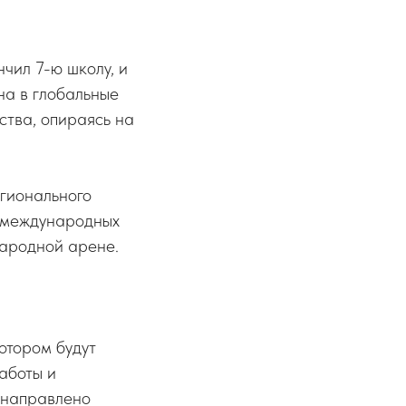
чил 7-ю школу, и
на в глобальные
ства, опираясь на
егионального
 международных
народной арене.
котором будут
аботы и
и направлено