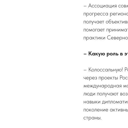
– Ассоциация сов
прогресса регионо
получает объективн
помогает принимат
практики Северно
– Какую роль в 
– Колоссальную! 
через проекты Ро
международная м
люди получают воз
навыки дипломатии
поколение активны
страны.