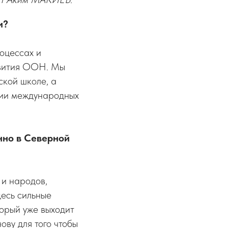
и?
роцессах и
звития ООН. Мы
кой школе, а
нии международных
нно в Северной
 и народов,
десь сильные
торый уже выходит
ву для того чтобы