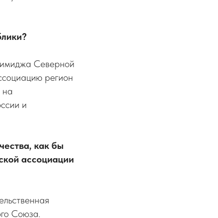
блики?
о имиджа Северной
Ассоциацию регион
 на
ссии и
чества, как бы
йской ассоциации
ельственная
ого Союза.