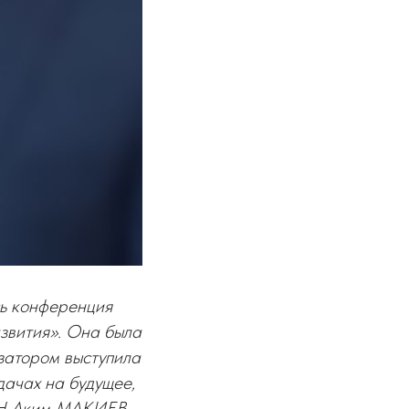
сь конференция
звития». Она была
затором выступила
ачах на будущее,
ОН Аким МАКИЕВ.