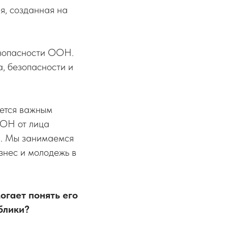
я, созданная на
езопасности ООН.
, безопасности и
яется важным
ООН от лица
в. Мы занимаемся
знес и молодежь в
огает понять его
блики?