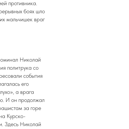
ией противника.
прерывных боях шло
тих мальчишек враг
вспоминал Николай
ия политрука со
ресовали события
лагалась его
лухо», а врага
ю. И он продолжал
фашистам за горе
на Курско-
и. Здесь Николай