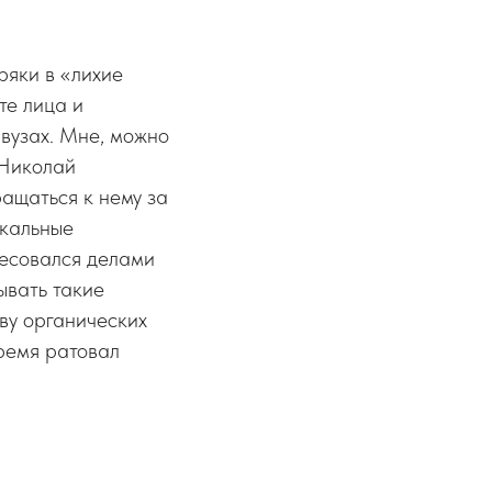
ряки в «лихие
те лица и
 вузах. Мне, можно
 Николай
ащаться к нему за
икальные
ресовался делами
ывать такие
чву органических
время ратовал