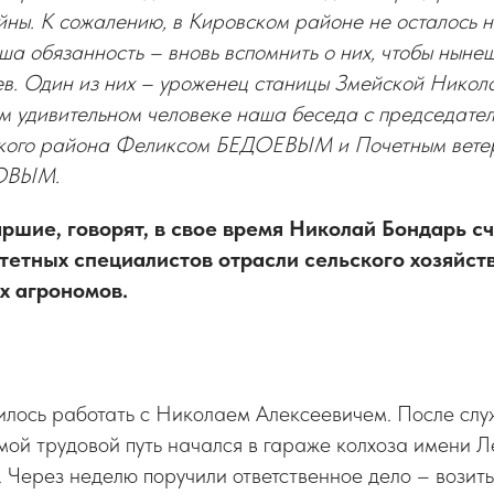
ны. К сожалению, в Кировском районе не осталось н
ша обязанность – вновь вспомнить о них, чтобы ныне
ев. Один из них – уроженец станицы Змейской Никол
 удивительном человеке наша беседа с председате
ского района Феликсом БЕДОЕВЫМ и Почетным вет
ОВЫМ.
ршие, говорят, в свое время Николай Бондарь сч
етных специалистов отрасли сельского хозяйства
х агрономов.
илось работать с Николаем Алексеевичем. После слу
мой трудовой путь начался в гараже колхоза имени 
 Через неделю поручили ответственное дело – возить