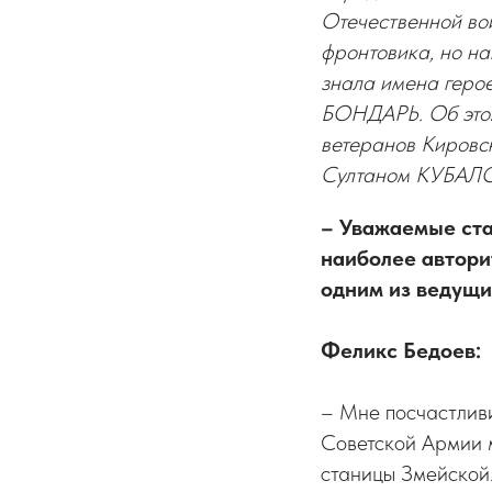
Отечественной вой
фронтовика, но на
знала имена геро
БОНДАРЬ. Об этом
ветеранов Киров
Султаном КУБАЛ
– Уважаемые ста
наиболее авторит
одним из ведущи
Феликс Бедоев:
– Мне посчастлив
Советской Армии 
станицы Змейской.