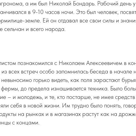
гронома, а им был Николай Бондарь. Рабочий день у
канчивался в 9-10 часов ночи. Это был человек, посв
рмилице-земле. Ей он отдавал все свои силы и знания
е сельчан и всего народа.
истом познакомился с Николаем Алексеевичем в кон
 из всех встреч особо запомнилась беседа в начале н
о невыносимо горько видеть, как поля зарастают бурья
фермы, до предела изнашивается техника. Было боль
гие – и молодежь, и те, кто постарше, не имея средст
ряли себя в новой жизни. Им трудно было понять, гово
одукты на рынках и в магазинах растут как на дрожж
онцы с концами.