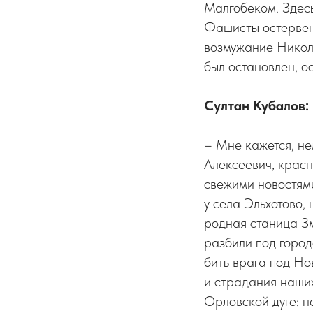
Малгобеком. Здесь
Фашисты остервене
возмужание Никола
был остановлен, о
Султан Кубалов:
– Мне кажется, не
Алексеевич, крас
свежими новостям
у села Эльхотово,
родная станица Зм
разбили под горо
бить врага под Н
и страдания наши
Орловской дуге: н