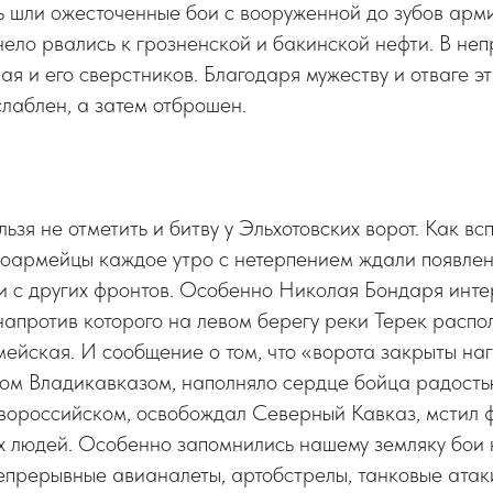
 шли ожесточенные бои с вооруженной до зубов арм
ло рвались к грозненской и бакинской нефти. В не
я и его сверстников. Благодаря мужеству и отваге э
слаблен, а затем отброшен.
льзя не отметить и битву у Эльхотовских ворот. Как 
ноармейцы каждое утро с нетерпением ждали появлен
и с других фронтов. Особенно Николая Бондаря инте
 напротив которого на левом берегу реки Терек распо
ейская. И сообщение о том, что «ворота закрыты наг
дом Владикавказом, наполняло сердце бойца радость
овороссийском, освобождал Северный Кавказ, мстил 
х людей. Особенно запомнились нашему земляку бои 
епрерывные авианалеты, артобстрелы, танковые атак