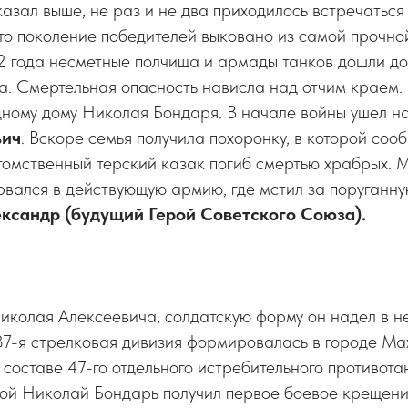
казал выше, не раз и не два приходилось встречаться
что поколение победителей выковано из самой прочно
2 года несметные полчища и армады танков дошли до
а. Смертельная опасность нависла над отчим краем.
дному дому Николая Бондаря. В начале войны ушел н
ьич
. Вскоре семья получила похоронку, в которой сооб
томственный терский казак погиб смертью храбрых. 
рвался в действующую армию, где мстил за поруганн
ксандр (будущий Герой Советского Союза).
иколая Алексеевича, солдатскую форму он надел в н
37-я стрелковая дивизия формировалась в городе Ма
В составе 47-го отдельного истребительного противот
ой Николай Бондарь получил первое боевое крещени