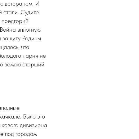
 с ветераном. И
й стали. Судите
 предгорий
 Война вплотную
а защиту Родины
щалось, что
Молодого парня не
ую землю старший
еполные
хачкале. Было это
анкового дивизиона
е под городом