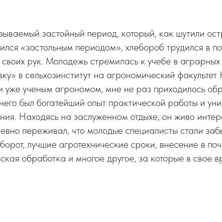
называемый застойный период, который, как шутили ост
ился «застольным периодом», хлебороб трудился в по
своих рук. Молодежь стремилась к учебе в аграрных
евку» в сельхозинститут на агрономический факультет
и уже ученым агрономом, мне не раз приходилось обр
у него был богатейший опыт практической работы и ун
ния. Находясь на заслуженном отдыхе, он живо инте
евно переживал, что молодые специалисты стали заб
оборот, лучшие агротехнические сроки, внесение в по
ская обработка и многое другое, за которые в свое 