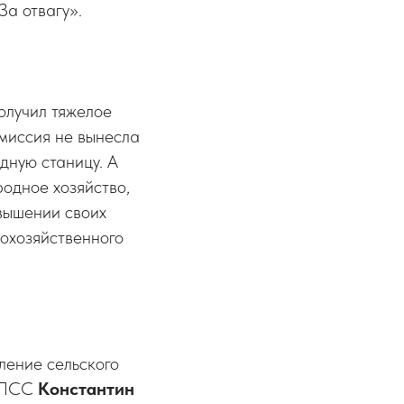
За отвагу».
олучил тяжелое
омиссия не вынесла
дную станицу. А
одное хозяйство,
вышении своих
кохозяйственного
ление сельского
 КПСС
Константин