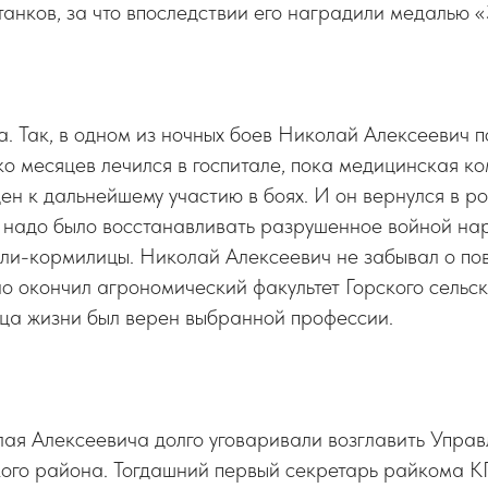
танков, за что впоследствии его наградили медалью «
а. Так, в одном из ночных боев Николай Алексеевич п
о месяцев лечился в госпитале, пока медицинская к
ден к дальнейшему участию в боях. И он вернулся в ро
 надо было восстанавливать разрушенное войной нар
мли-кормилицы. Николай Алексеевич не забывал о по
о окончил агрономический факультет Горского сельс
нца жизни был верен выбранной профессии.
ая Алексеевича долго уговаривали возглавить Управ
кого района. Тогдашний первый секретарь райкома