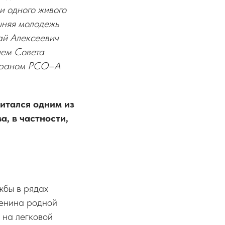
и одного живого
шняя молодежь
ай Алексеевич
лем Совета
ераном РСО–А
итался одним из
, в частности,
жбы в рядах
Ленина родной
 на легковой