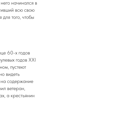
 него начинался в
ятивший всю свою
 для того, чтобы
це 60-х годов
улевых годов XXI
ном, пустеют
но видеть
в на содержание
рил ветеран,
ах, а крестьянин