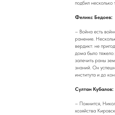
подбил несколько 
Феликс Бедоев:
– Война есть войн
ранение. Нескольк
вердикт: не приго
дома было тяжело:
залечить раны зе
знаний. Он успешн
института и до ко
Султан Кубалов:
– Помнится, Никол
хозяйства Кировс