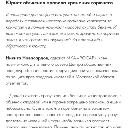
Юрист объяснил правила хранения горючего
В последние дни на фоне интернет-новостей и слухов о
перебоях с топливом некоторые граждане хватаются за
канистры и в панике начинают массово скупать бензин. И
возникает вопрос: где и как его можно хранить, не нарушая
закон, и что грозит за нарушение? За ответом «РГ»
обратилась к юристу.
Никита Навасардов,
адвокат МКА «РОСАР», член
научно-консультативного совета Центра общественных
процедур «Бизнес против коррупции» при уполномоченном
по защите прав предпринимателей в Московской области
ответил так.
– Должен сказать сразу: хранить бензин в канистрах дома, в
обычной кладовой или в гараже запрещено законом, а еще и
небезопасно. Суть в том, что пары бензина в закрытом
пространстве накапливаются и создают серьезную угрозу:
достаточно малейшей искры, чтобы возникла опасность
пожара или даже взрыва. Причем рвануть может так, что мало