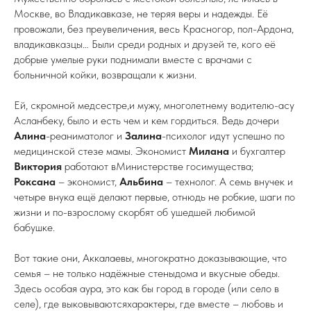
Москве, во Владикавказе, не теряя веры и надежды. Её
провожали, без преувеличения, весь Красногор, пол-Ардона,
владикавказцы… Были среди родных и друзей те, кого её
добрые умелые руки поднимали вместе с врачами с
больничной койки, возвращали к жизни.
Ей, скромной медсестре,и мужу, многолетнему водителю-асу
Асланбеку, было и есть чем и кем гордиться. Ведь дочери
Алина
-реаниматолог и
Залина
-психолог идут успешно по
медицинской стезе мамы. Экономист
Милана
и бухгалтер
Виктория
работают вМинистерстве госимущества;
Роксана
– экономист,
Альбина
– технолог. А семь внучек и
четыре внука ещё делают первые, отнюдь не робкие, шаги по
жизни и по-взрослому скорбят об ушедшей любимой
бабушке.
Вот такие они, Аккалаевы, многократно доказывающие, что
семья – не только надёжные стеныдома и вкусные обеды.
Здесь особая аура, это как бы город в городе (или село в
селе), где выковываютсяхарактеры, где вместе – любовь и