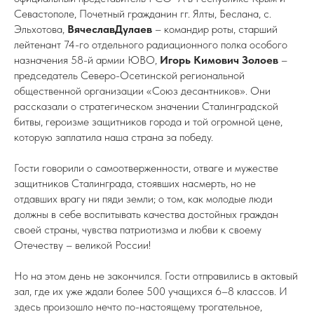
Севастополе, Почетный гражданин гг. Ялты, Беслана, с.
Эльхотова,
ВячеславДулаев
– командир роты, старший
лейтенант 74-го отдельного радиационного полка особого
назначения 58-й армии ЮВО,
Игорь Кимович Золоев
–
председатель Северо-Осетинской региональной
общественной организации «Союз десантников». Они
рассказали о стратегическом значении Сталинградской
битвы, героизме защитников города и той огромной цене,
которую заплатила наша страна за победу.
Гости говорили о самоотверженности, отваге и мужестве
защитников Сталинграда, стоявших насмерть, но не
отдавших врагу ни пяди земли; о том, как молодые люди
должны в себе воспитывать качества достойных граждан
своей страны, чувства патриотизма и любви к своему
Отечеству – великой России!
Но на этом день не закончился. Гости отправились в актовый
зал, где их уже ждали более 500 учащихся 6–8 классов. И
здесь произошло нечто по-настоящему трогательное,