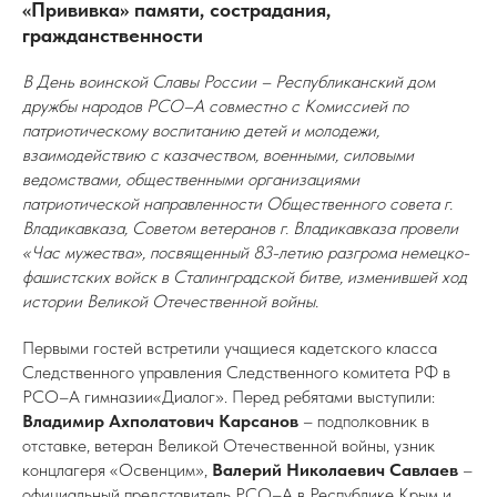
«Прививка» памяти, сострадания,
гражданственности
В День воинской Славы России – Республиканский дом
дружбы народов РСО–А совместно с Комиссией по
патриотическому воспитанию детей и молодежи,
взаимодействию с казачеством, военными, силовыми
ведомствами, общественными организациями
патриотической направленности Общественного совета г.
Владикавказа, Советом ветеранов г. Владикавказа провели
«Час мужества», посвященный 83-летию разгрома немецко-
фашистских войск в Сталинградской битве, изменившей ход
истории Великой Отечественной войны.
Первыми гостей встретили учащиеся кадетского класса
Следственного управления Следственного комитета РФ в
РСО–А гимназии«Диалог». Перед ребятами выступили:
Владимир Ахполатович Карсанов
– подполковник в
отставке, ветеран Великой Отечественной войны, узник
концлагеря «Освенцим»,
Валерий Николаевич Савлаев
–
официальный представитель РСО–А в Республике Крым и