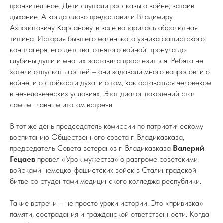
пронзительное. Дети слушали рассказы о войне, затаив
дыхание. А когда слово предоставили Владимиру
Ахполатовичу Карсанову, в зале воцарилась абсолютная
тишина. История бывшего маленького узника фашистского
концлагеря, его детства, отнятого войной, тронула до
глубины души и многих заставила прослезиться. Ребята не
хотели отпускать гостей – они задавали много вопросов: и о
войне, и о стойкости духа, и о том, как оставаться человеком
в нечеловеческих условиях. Этот диалог поколений стал
самым главным итогом встречи.
В тот же день председатель комиссии по патриотическому
воспитанию Общественного совета г. Владикавказа,
председатель Совета ветеранов г. Владикавказа
Валерий
Гецаев
провел «Урок мужества» о разгроме советскими
войсками немецко-фашистских войск в Сталинградской
битве со студентами медицинского колледжа республики.
Такие встречи – не просто уроки истории. Это «прививка»
памяти, сострадания и гражданской ответственности. Когда