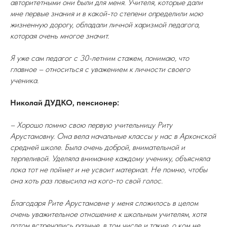
авторитетными они были для меня. Учителя, которые дали
мне первые знания и в какой-то степени определили мою
жизненную дорогу, обладали личной харизмой педагога,
которая очень многое значит.
Я уже сам педагог с 30-летним стажем, понимаю, что
главное – относиться с уважением к личности своего
ученика.
Николай ДУДКО, пенсионер:
– Хорошо помню свою первую учительницу Риту
Арустамовну. Она вела начальные классы у нас в Архонской
средней школе. Была очень доброй, внимательной и
терпеливой. Уделяла внимание каждому ученику, объясняла
пока тот не поймет и не усвоит материал. Не помню, чтобы
она хоть раз повысила на кого-то свой голос.
Благодаря Рите Арустамовне у меня сложилось в целом
очень уважительное отношение к школьным учителям, хотя
потом встречались разные, в том числе и такие, о ком не