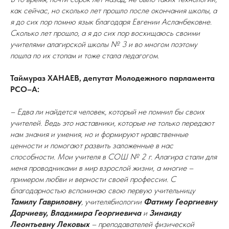
как сейчас, но сколько лет прошло после окончания школы, а
я до сих пор помню язык благодаря Евгении Асланбековне.
Сколько лет прошло, а я до сих пор восхищаюсь своими
учителями алагирской школы № 3 и во многом поэтому
пошла по их стопам и тоже стала педагогом.
Таймураз ХАНАЕВ, депутат Молодежного парламента
РСО–А:
– Едва ли найдется человек, который не помнил бы своих
учителей. Ведь это наставники, которые не только передают
нам знания и умения, но и формируют нравственные
ценности и помогают развить заложенные в нас
способности. Мои учителя в СОШ № 2 г. Алагира стали для
меня проводниками в мир взрослой жизни, а многие –
примером любви и верности своей профессии. С
благодарностью вспоминаю свою первую учительницу
Тамилу Гавриловну
, учителябиологии
Фатиму Георгиевну
Дарчиеву, Владимира Георгиевича
и
Зинаиду
Леонтьевну Лековых
– преподавателей физической