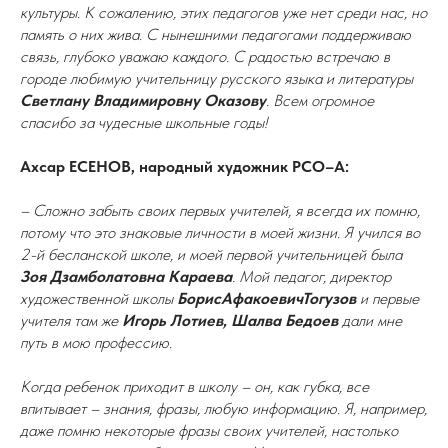
культуры. К сожалению, этих педагогов уже нет среди нас, но
память о них жива. С нынешними педагогами поддерживаю
связь, глубоко уважаю каждого. С радостью встречаю в
городе любимую учительницу русского языка и литературы
Светлану Владимировну Оказову
. Всем огромное
спасибо за чудесные школьные годы!
Ахсар ЕСЕНОВ, народный художник РСО–А:
– Сложно забыть своих первых учителей, я всегда их помню,
потому что это знаковые личности в моей жизни. Я учился во
2-й бесланской школе, и моей первой учительницей была
Зоя Дзамболатовна Караева
. Мой педагог, директор
художественной школы
БорисАфакоевичТогузов
и первые
учителя там же
Игорь Лотиев, Шалва Бедоев
дали мне
путь в мою профессию.
Когда ребенок приходит в школу – он, как губка, все
впитывает – знания, фразы, любую информацию. Я, например,
даже помню некоторые фразы своих учителей, настолько