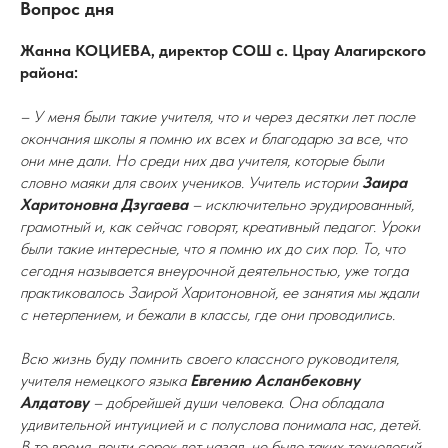
Вопрос дня
Жанна КОЦИЕВА, директор СОШ с. Црау Алагирского
района:
– У меня были такие учителя, что и через десятки лет после
окончания школы я помню их всех и благодарю за все, что
они мне дали. Но среди них два учителя, которые были
словно маяки для своих учеников. Учитель истории
Заира
Харитоновна Дзугаева
– исключительно эрудированный,
грамотный и, как сейчас говорят, креативный педагог. Уроки
были такие интересные, что я помню их до сих пор. То, что
сегодня называется внеурочной деятельностью, уже тогда
практиковалось Заирой Харитоновной, ее занятия мы ждали
с нетерпением, и бежали в классы, где они проводились.
Всю жизнь буду помнить своего классного руководителя,
учителя немецкого языка
Евгению Асланбековну
Алдатову
– добрейшей души человека. Она обладала
удивительной интуицией и с полуслова понимала нас, детей.
В то время, почти сорок лет назад, не было таких технологий,