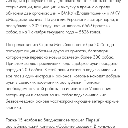
Сегодня в республике осуществляют деятельность по отлову,
стерилизации, вакцинации и выпуску в прежнюю среду
обитания две организации – ВМКУ «Владпитомник» и МКУ
«Моздокпитомник». По данным Управления ветеринарии, в
республике в 2024 году насчитывалось 6569 бродячих
собак, а на 1 октября текущего года – 5826 голов.
По предложению Сергея Меняйло с сентября 2025 года
проходит акция «Возьми друга из приюта», благодаря
которой уже передано новым хозяевам более 300 собак.
При этом за два предыдущих года в добрые руки передано
порядка 200 собак. К этой акции активно подключились и
все главы администраций районов, которые находят добрые
руки в сельских поселениях республики. Понимая
необходимость этой работы, по инициативе Управления
ветеринарии к стерилизации собак подключились на
безвозмездной основе частнопрактикующие ветеринарные
клиники.
Также 15 ноября во Владикавказе прошел Первый
республиканский конкурс «Собачье сердце». В конкурсе