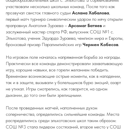
общеобразовательных школ с. Эльхотова. В соревнованиях
участвовали несколько школьных команд. После того как
прозвучал свисток главного судьи
Аслана Хабалова
,
первый матч турнира символическим ударом по мячу открыли
праправнук Анатолия Зураева –
Арсамаг Батяев
и
заслуженный мастер спорта РФ, выпускник СОШ №1 с.
Эльхотова, ученик Эдуарда Зураева, чемпион мира и Европы,
бронзовый призер Паралимпийских игр
Чермен Кобесов
.
На игровом поле началась напряженная борьба за награды.
Практически все команды демонстрировали захватывающую
игру, хорошие навыки, все горели желанием победить.
Временами возникающие острые моменты, как в нападении,
так и в защите, вызывали у болельщиков бурю эмоций, азарт
не утихал. Игры смотрелись, как говорится, на одном
дыхании, до того они были зрелищными.
После проведенных матчей, наполненных духом
соперничества, определились сильнейшие команды. Места
распределились среди эльхотовских школ таким образом:
СОШ №3 стала лидером состязаний, второе место у СОШ