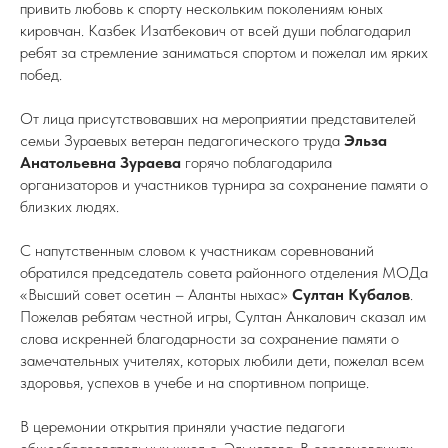
привить любовь к спорту нескольким поколениям юных
кировчан. Казбек Изатбекович от всей души поблагодарил
ребят за стремление заниматься спортом и пожелал им ярких
побед.
От лица присутствовавших на мероприятии представителей
семьи Зураевых ветеран педагогического труда
Эльза
Анатольевна Зураева
горячо поблагодарила
организаторов и участников турнира за сохранение памяти о
близких людях.
С напутственным словом к участникам соревнований
обратился председатель совета районного отделения МОДа
«Высший совет осетин – Аланты ныхас»
Султан Кубалов
.
Пожелав ребятам честной игры, Султан Анкалович сказал им
слова искренней благодарности за сохранение памяти о
замечательных учителях, которых любили дети, пожелал всем
здоровья, успехов в учебе и на спортивном поприще.
В церемонии открытия приняли участие педагоги