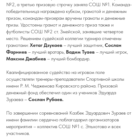
№2, а третью призовую строчку заняла СОШ №1. Команда-
победительница награждена кубком, грамотой и денежным
призом, командам-призерам вручены грамоты и денежные
призы. Удостоены грамот и денежного приза также и
футболисты СОШ №2 ст. Змейской, занявшие четвертое
место. Решением судейской коллегии турнира отмечены
грамотами:
Хетаг Дзукаев
– лучший защитник,
Сослан
Фарниев
– лучший вратарь,
Вадим Туаев
– лучший игрок,
Максим Джабиев
– лучший бомбардир.
Квалифицированное судейство на игровом поле
осуществляли тренеры-преподаватели Спортивной школы
имени Р. М. Чеджемова Кировского района. Призовой
денежный фонд обеспечил один из учеников Эдуарда
Зураева –
Сослан Рубаев.
По завершении соревнований Казбек Эдуардович Зураев от
имени фамилии сердечно поблагодарил организаторов
мероприятия – коллектив СОШ №1 с. Эльхотова и всех
участников.