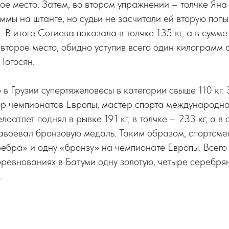
рвое место. Затем, во втором упражнении – толчке Ян
мы на штанге, но судьи не засчитали ей вторую попы
 В итоге Сотиева показала в толчке 135 кг, а в сумм
о второе место, обидно уступив всего один килограмм
Погосян.
в Грузии супертяжеловесы в категории свыше 110 кг. 
ер чемпионатов Европы, мастер спорта международн
лоатлет поднял в рывке 191 кг, в толчке – 233 кг, а в
завоевал бронзовую медаль. Таким образом, спортсм
ебра» и одну «бронзу» на чемпионате Европы. Всего
оревнованиях в Батуми одну золотую, четыре серебря
.