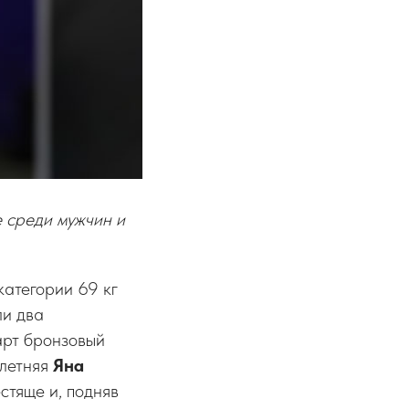
 среди мужчин и
категории 69 кг
ли два
арт бронзовый
-летняя
Яна
стяще и, подняв