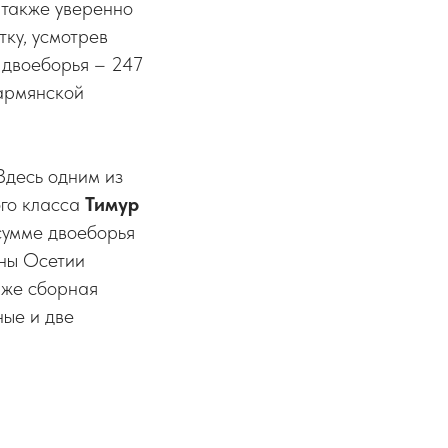
а также уверенно
тку, усмотрев
е двоеборья – 247
 армянской
Здесь одним из
ого класса
Тимур
 сумме двоеборья
ены Осетии
 же сборная
ные и две