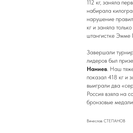
112 кг, заняла пе
набирала килограм
нарушение правил.
кг и заняла тольк
штангистке Эмме 
Завершали турнир 
лидеров был приз
Наниев
. Наш тяже
показал 418 кг и 
выиграли два «сер
Россия взяла на с
бронзовые медали
Вячеслав СТЕПАНОВ