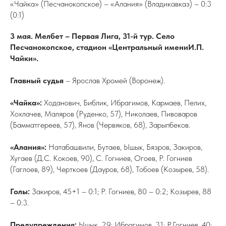
«Чайка» (Песчанокопское) – «Алания» (Владикавказ) – 0:3
(0:1)
3 мая. Мелбет – Первая Лига, 31-й тур. Село
Песчанокопское, стадион «Центральный имениИ.П.
Чайки».
Главный судья
– Ярослав Хромей (Воронеж).
«Чайка»:
Ходанович, Библик, Ибрагимов, Кармаев, Пелих,
Хохлачев, Маляров (Руденко, 57), Николаев, Пивоваров
(Бамматгереев, 57), Янов (Червяков, 68), Зарыпбеков.
«Алания»:
Натабашвили, Бутаев, Ышык, Бязров, Закиров,
Хугаев (Д.С. Кокоев, 90), С. Гогниев, Огоев, Р. Гогниев
(Гаглоев, 89), Черткоев (Дауров, 68), Тобоев (Козырев, 58).
Голы:
Закиров, 45+1 – 0:1; Р. Гогниев, 80 – 0:2; Козырев, 88
– 0:3.
Предупреждения:
Ышык, 29; Ибрагимов, 31; Р.Гогниев, 40;