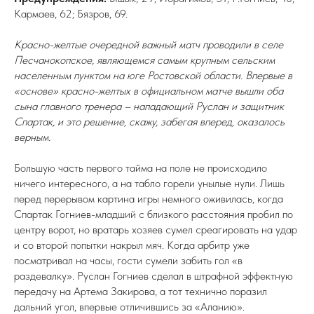
Кармаев, 62; Бязров, 69.
Красно-желтые очередной важный матч проводили в селе
Песчанокопское, являющемся самым крупным сельским
населенным пунктом на юге Ростовской области. Впервые в
«основе» красно-желтых в официальном матче вышли оба
сына главного тренера – нападающий Руслан и защитник
Спартак, и это решение, скажу, забегая вперед, оказалось
верным.
Большую часть первого тайма на поле не происходило
ничего интересного, а на табло горели унылые нули. Лишь
перед перерывом картина игры немного оживилась, когда
Спартак Гогниев-младший с близкого расстояния пробил по
центру ворот, но вратарь хозяев сумел среагировать на удар
и со второй попытки накрыл мяч. Когда арбитр уже
посматривал на часы, гости сумели забить гол «в
раздевалку». Руслан Гогниев сделал в штрафной эффектную
передачу на Артема Закирова, а тот технично поразил
дальний угол, впервые отличившись за «Аланию».