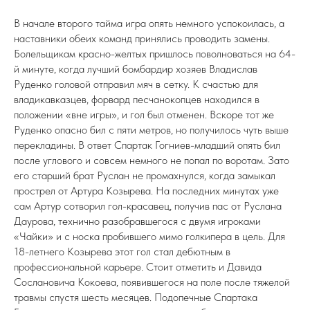
В начале второго тайма игра опять немного успокоилась, а
наставники обеих команд принялись проводить замены.
Болельщикам красно-желтых пришлось поволноваться на 64-
й минуте, когда лучший бомбардир хозяев Владислав
Руденко головой отправил мяч в сетку. К счастью для
владикавказцев, форвард песчанокопцев находился в
положении «вне игры», и гол был отменен. Вскоре тот же
Руденко опасно бил с пяти метров, но получилось чуть выше
перекладины. В ответ Спартак Гогниев-младший опять бил
после углового и совсем немного не попал по воротам. Зато
его старший брат Руслан не промахнулся, когда замыкал
прострел от Артура Козырева. На последних минутах уже
сам Артур сотворил гол-красавец, получив пас от Руслана
Даурова, технично разобравшегося с двумя игроками
«Чайки» и с носка пробившего мимо голкипера в цель. Для
18-летнего Козырева этот гол стал дебютным в
профессиональной карьере. Стоит отметить и Давида
Сослановича Кокоева, появившегося на поле после тяжелой
травмы спустя шесть месяцев. Подопечные Спартака