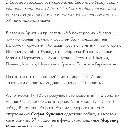
В Ереване завершилось первенство Европы по боксу среди
юниоров и юниорок 17-18 и 19-22 лет. В обеих возрастных
категориях российские спортсмены заняли первые места в
общекомандном зачете.
В столицу Армении прилетели 256 боксеров из 25 стран:
помимо хозяев турнира и россиян были представители
Беларуси, Германии, Молдовы, Грузии, Румынии, Черногории,
Испании, Сербии, Македонии, Израиля, Кипра, Словакии,
Мальты, Португалии, Чехии, Латвии, Эстонии, Швеции,
Польши, Италии, Шотландии, Греции, Боснии и Герцеговины.
По итогам финалов российские юниорки 19–22 лет
завоевали 8 золотых медалей, юниоры – 10 золотых.
А у юниорок 17–18 лет результат стопроцентный: 12 золотых
медалей в 12 весовых категориях. У юниоров 17–18 лет 8
побед. В составе сборной России североосетинская
спортсменка
Софья
Кулаева
одержала победу в весовой
категории до 57 кг, одолев в финальном поединке
Марьяну
Мулярчик
(Белоруссия).