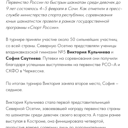
Первенство России по быстрым шахматам среди девочек до
9 лет состоялось 4–5 февраля в Сочи. Как отметили в пресс-
службе министерства спорта республики, соревнования
юных шахматисток провели в рамках государственной
программы «Спорт России».
В турнире приняли участие около 50 сильнейших участниц
со всей страны. Северную Осетию представляли ученицы
владикавказской гимназии №5
Виктория Кульчиева
и
София Саутиева
. Путевки на соревнования они получили
благодаря успешным выступлениям на первенстве РСО–А и
СКФО в Черкесске.
По итогам турнира Виктория заняла второе место, София –
седьмое.
Виктория Кульчиева стала первой представительницей
Северной Осетии, завоевавшей награду первенства страны
по шахматам среди девочек своего возраста. А годом ранее
выступая в Костроме, она финишировала четвертой,
пропустив вперед соперниц лишь по дополнительным