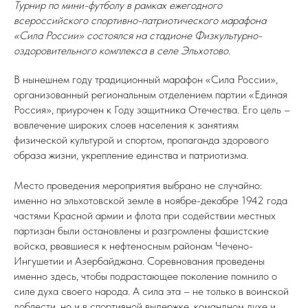
Турнир по мини-футболу в рамках ежегодного
всероссийского спортивно-патриотического марафона
«Сила России» состоялся на стадионе Физкультурно-
оздоровительного комплекса в селе Эльхотово.
В нынешнем году традиционный марафон «Сила России»,
организованный региональным отделением партии «Единая
Россия», приурочен к Году защитника Отечества. Его цель –
вовлечение широких слоев населения к занятиям
физической культурой и спортом, пропаганда здорового
образа жизни, укрепление единства и патриотизма.
Место проведения мероприятия выбрано не случайно:
именно на эльхотовской земле в ноябре-декабре 1942 года
частями Красной армии и флота при содействии местных
партизан были остановлены и разгромлены фашистские
войска, рвавшиеся к нефтеносным районам Чечено-
Ингушетии и Азербайджана. Соревнования проведены
именно здесь, чтобы подрастающее поколение помнило о
силе духа своего народа. А сила эта – не только в воинской
доблести, но и в спортивной выдержке, командном духе и