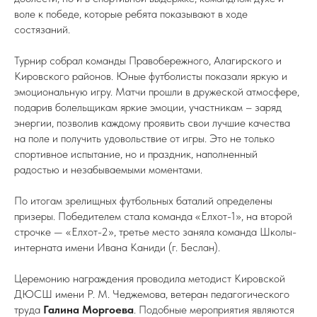
воле к победе, которые ребята показывают в ходе
состязаний.
Турнир собрал команды Правобережного, Алагирского и
Кировского районов. Юные футболисты показали яркую и
эмоциональную игру. Матчи прошли в дружеской атмосфере,
подарив болельщикам яркие эмоции, участникам – заряд
энергии, позволив каждому проявить свои лучшие качества
на поле и получить удовольствие от игры. Это не только
спортивное испытание, но и праздник, наполненный
радостью и незабываемыми моментами.
По итогам зрелищных футбольных баталий определены
призеры. Победителем стала команда «Елхот-1», на второй
строчке — «Елхот-2», третье место заняла команда Школы-
интерната имени Ивана Каниди (г. Беслан).
Церемонию награждения проводила методист Кировской
ДЮСШ имени Р. М. Чеджемова, ветеран педагогического
труда
Галина Моргоева
. Подобные мероприятия являются