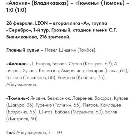
«Алания» (Владикавказ) – «Тюмень» (Тюмень) –
1:0 (1:0)
28 февраля. LEON – вторая лига «А», группа
«Серебро», 1-й тур. Грозный, стадион имени С.Г.
Билимханова, 216 зрителей.
Главный судья
– Павел Шишкин (Тамбов).
«Алания»:
Д. Бязров, Багаев, Огоев (Козырев, 63), А.
Бязров, Хугаев, Качмазов, Амиралиев, Закиров (Ышык, 63),
Гаглоев (Тепсикоев, 88), Рамонов (Кобесов, 75),
Абдулхамидов.
«Тюмень»:
Янович, Безчаснюк, Лавренев, Захаров, Кулаев
(Шакуро, 33), Гуренко (Таликин, 65), Петров, Камлашев
(Боярских, 65), Шитов, Бабаев (Марьянов, 60), Болов
(Дмитриев, 60).
Гол:
Абдулхамидов, 7 – 1:0.