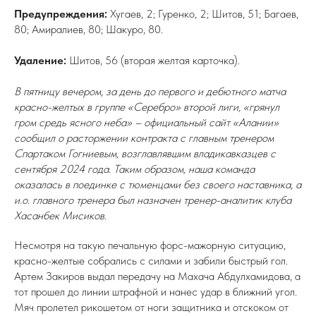
Предупреждения:
Хугаев, 2; Гуренко, 2; Шитов, 51; Багаев,
80; Амиралиев, 80; Шакуро, 80.
Удаление:
Шитов, 56 (вторая желтая карточка).
В пятницу вечером, за день до первого и дебютного матча
красно-желтых в группе «Серебро» второй лиги, «грянул
гром средь ясного неба» – официальный сайт «Алании»
сообщил о расторжении контракта с главным тренером
Спартаком Гогниевым, возглавлявшим владикавказцев с
сентября 2024 года. Таким образом, наша команда
оказалась в поединке с тюменцами без своего наставника, а
и.о. главного тренера был назначен тренер-аналитик клуба
Хасанбек Мисиков.
Несмотря на такую печальную форс-мажорную ситуацию,
красно-желтые собрались с силами и забили быстрый гол.
Артем Закиров выдал передачу на Махача Абдулхамидова, а
тот прошел до линии штрафной и нанес удар в ближний угол.
Мяч пролетел рикошетом от ноги защитника и отскоком от