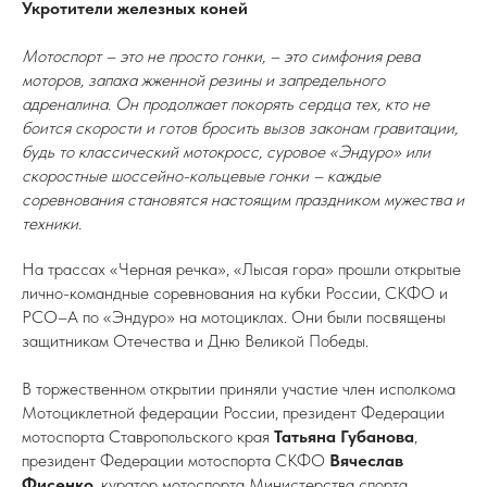
Укротители железных коней
Мотоспорт – это не просто гонки, – это симфония рева
моторов, запаха жженной резины и запредельного
адреналина. Он продолжает покорять сердца тех, кто не
боится скорости и готов бросить вызов законам гравитации,
будь то классический мотокросс, суровое «Эндуро» или
скоростные шоссейно-кольцевые гонки – каждые
соревнования становятся настоящим праздником мужества и
техники.
На трассах «Черная речка», «Лысая гора» прошли открытые
лично-командные соревнования на кубки России, СКФО и
РСО–А по «Эндуро» на мотоциклах. Они были посвящены
защитникам Отечества и Дню Великой Победы.
В торжественном открытии приняли участие член исполкома
Мотоциклетной федерации России, президент Федерации
мотоспорта Ставропольского края
Татьяна Губанова
,
президент Федерации мотоспорта СКФО
Вячеслав
Фисенко
, куратор мотоспорта Министерства спорта