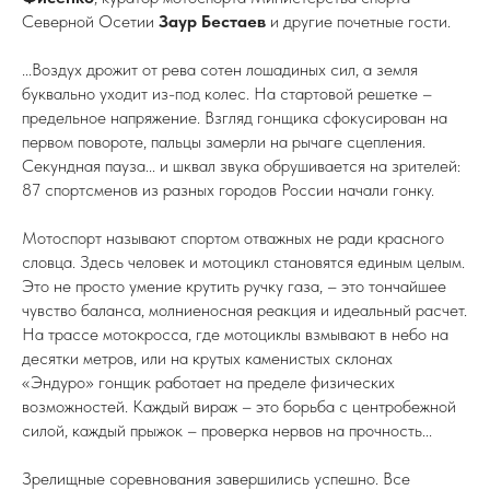
Северной Осетии
Заур Бестаев
и другие почетные гости.
...Воздух дрожит от рева сотен лошадиных сил, а земля
буквально уходит из-под колес. На стартовой решетке –
предельное напряжение. Взгляд гонщика сфокусирован на
первом повороте, пальцы замерли на рычаге сцепления.
Секундная пауза... и шквал звука обрушивается на зрителей:
87 спортсменов из разных городов России начали гонку.
Мотоспорт называют спортом отважных не ради красного
словца. Здесь человек и мотоцикл становятся единым целым.
Это не просто умение крутить ручку газа, – это тончайшее
чувство баланса, молниеносная реакция и идеальный расчет.
На трассе мотокросса, где мотоциклы взмывают в небо на
десятки метров, или на крутых каменистых склонах
«Эндуро» гонщик работает на пределе физических
возможностей. Каждый вираж – это борьба с центробежной
силой, каждый прыжок – проверка нервов на прочность...
Зрелищные соревнования завершились успешно. Все