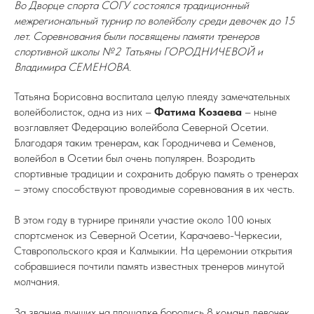
Во Дворце спорта СОГУ состоялся традиционный
межрегиональный турнир по волейболу среди девочек до 15
лет. Соревнования были посвящены памяти тренеров
спортивной школы №2 Татьяны ГОРОДНИЧЕВОЙ и
Владимира СЕМЕНОВА.
Татьяна Борисовна воспитала целую плеяду замечательных
волейболисток, одна из них –
Фатима Козаева
– ныне
возглавляет Федерацию волейбола Северной Осетии.
Благодаря таким тренерам, как Городничева и Семенов,
волейбол в Осетии был очень популярен. Возродить
спортивные традиции и сохранить добрую память о тренерах
– этому способствуют проводимые соревнования в их честь.
В этом году в турнире приняли участие около 100 юных
спортсменок из Северной Осетии, Карачаево-Черкесии,
Ставропольского края и Калмыкии. На церемонии открытия
собравшиеся почтили память известных тренеров минутой
молчания.
За звание лучших на площадке боролись 8 команд девочек.