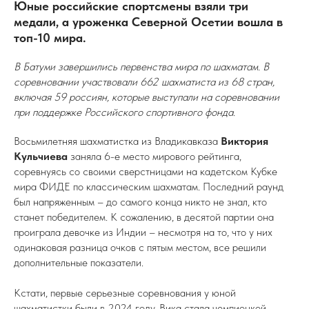
Юные российские спортсмены взяли три
медали, а уроженка Северной Осетии вошла в
топ-10 мира.
В Батуми завершились первенства мира по шахматам. В
соревновании участвовали 662 шахматиста из 68 стран,
включая 59 россиян, которые выступали на соревновании
при поддержке Российского спортивного фонда.
Восьмилетняя шахматистка из Владикавказа
Виктория
Кульчиева
заняла 6-е место мирового рейтинга,
соревнуясь со своими сверстницами на кадетском Кубке
мира ФИДЕ по классическим шахматам. Последний раунд
был напряженным – до самого конца никто не знал, кто
станет победителем. К сожалению, в десятой партии она
проиграла девочке из Индии – несмотря на то, что у них
одинаковая разница очков с пятым местом, все решили
дополнительные показатели.
Кстати, первые серьезные соревнования у юной
шахматистки были в 2024 году. Вика стала чемпионкой