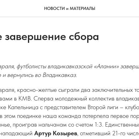
НОВОСТИ и МАТЕРИАЛЫ
 завершение сбора
враля, футболисты владикавказской «Алании» завер
 и вернулись во Владикавказ.
враля, красно-желтые сыграли два заключительных 
авами в КМВ. Сперва молодежный коллектив владика
лке Капельница с представителем Второй лиги – клуб
 в этом поединке наша команда потерпела первое по
ье, проиграв нальчанам со счетом 1:3. Единственны
, нападающий
Артур Козырев
, отметивший 21-го числ