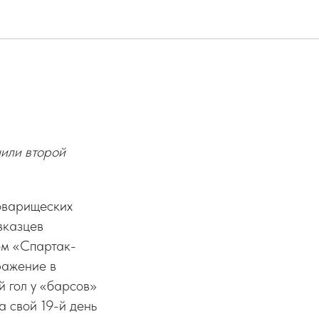
шили второй
товарищеских
вказцев
ом «Спартак-
ражение в
й гол у «барсов»
а свой 19-й день