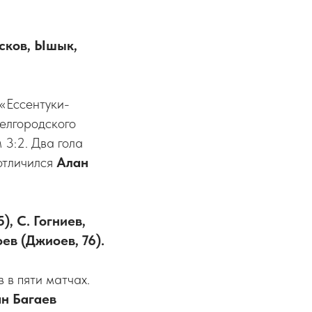
усков, Ышык,
«Ессентуки-
белгородского
 3:2. Два гола
 отличился
Алан
), С. Гогниев,
оев (Джиоев, 76).
 в пяти матчах.
ан Багаев