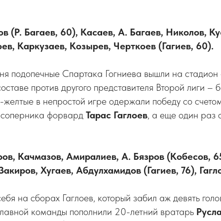
 (Р. Багаев, 60), Касаев, А. Багаев, Николов, К
ев, Каркузаев, Козырев, Черткоев (Гагиев, 60).
ня подопечные Спартака Гогниева вышли на стадион 
оставе против другого представителя Второй лиги – 
желтые в непростой игре одержали победу со счетом
а соперника форвард
Тарас Гаглоев
, а еще один раз
ров, Качмазов, Амиралиев, А. Бязров (Кобесов, 65
Закиров, Хугаев, Абдулхамидов (Гагиев, 76), Гагл
ебя на сборах Гаглоев, который забил аж девять голов
 главной команды пополнили 20-летний вратарь
Русл