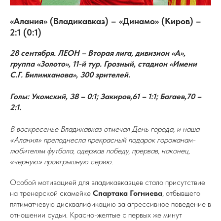
«Алания» (Владикавказ) – «Динамо» (Киров) –
2:1 (0:1)
28 сентября. ЛЕОН – Вторая лига, дивизион «А»,
группа «Золото», 11-й тур. Грозный, стадион «Имени
С.Г. Билимханова», 300 зрителей.
Голы: Укомский, 38 – 0:1; Закиров,61 – 1:1; Багаев,70 –
2:1.
В воскресенье Владикавказ отмечал День города, и наша
«Алания» преподнесла прекрасный подарок горожанам-
любителям футбола, одержав победу, прервав, наконец,
«черную» проигрышную серию.
Особой мотивацией для владикавказцев стало присутствие
на тренерской скамейке
Спартака Гогниева
, отбывшего
пятиматчевую дисквалификацию за агрессивное поведение в
отношении судьи. Красно-желтые с первых же минут