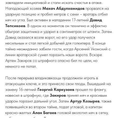
завладели инициативой и стали искать счастья в атаке.
Нападающий хозяев
Махач Абдулхамидов
прорвался на
ударную позицию и пробил метров с семи – вратарь отбил
мяч из угла. Был активен в нападении 17-летний
Давид
Тепсикоев
. В одном из моментов он технично и эффектно
обыграл защитника и ударил в сантиметрах от штанги. Затем
Давид оказался возле ворот, но его удар получился
несильным и стал легкой добычей для голкипера. В конце
тайма неожиданно забили гости, когда Арсений Укомский с
линии вратарской сумел поразить наши ворота. Вскоре
Артем Закиров со штрафного опасно бил по цели, но
немного не попал.
После перерыва владикавказцы продолжили играть в
атакующем ключе, и это принесло свои плоды. Вышедший на
замену 16-летний
Георгий Каркузаев
прошел по флангу,
навесил в штрафную, где
Закиров
принял мяч и красивым
ударом поразил дальний угол. Затем
Артур Козырев
, также
появившийся во втором тайме, подал угловой, а капитан
красно-желтых
Алан Багаев
головой вколотил мяч в сетку,