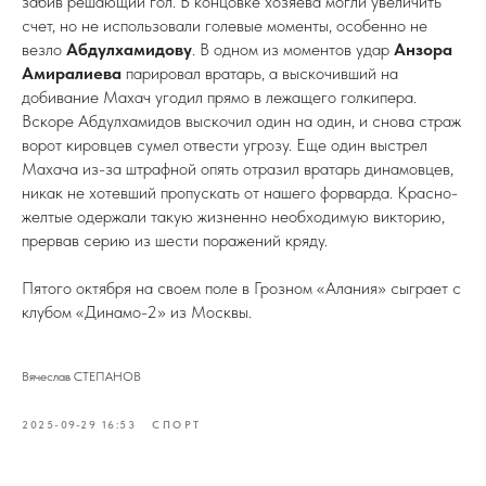
забив решающий гол. В концовке хозяева могли увеличить
счет, но не использовали голевые моменты, особенно не
везло
Абдулхамидову
. В одном из моментов удар
Анзора
Амиралиева
парировал вратарь, а выскочивший на
добивание Махач угодил прямо в лежащего голкипера.
Вскоре Абдулхамидов выскочил один на один, и снова страж
ворот кировцев сумел отвести угрозу. Еще один выстрел
Махача из-за штрафной опять отразил вратарь динамовцев,
никак не хотевший пропускать от нашего форварда. Красно-
желтые одержали такую жизненно необходимую викторию,
прервав серию из шести поражений кряду.
Пятого октября на своем поле в Грозном «Алания» сыграет с
клубом «Динамо-2» из Москвы.
Вячеслав СТЕПАНОВ
2025-09-29 16:53
СПОРТ