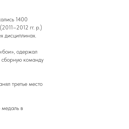
хались 1400
2011–2012 гг. р.)
ех дисциплинах.
е «бои», одержал
ь сборную команду
анял третье место
 медаль в