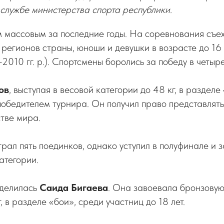
службе министерства спорта республики.
м массовым за последние годы. На соревнования съе
 регионов страны, юноши и девушки в возрасте до 16 (
–2010 гг. р.). Спортсмены боролись за победу в четыр
ов
, выступая в весовой категории до 48 кг, в раздел
 победителем турнира. Он получил право представлят
тве мира.
рал пять поединков, однако уступил в полуфинале и з
атегории.
ыделилась
Саида Бигаева
. Она завоевала бронзовую
, в разделе «бои», среди участниц до 18 лет.