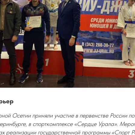
рьер
ой Осетии приняли участие в первенстве России по
еринбурге, в спорткомплексе «Сердце Урала». Меро
ках реализации государственной программы «Спорт Р