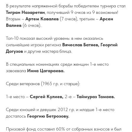
В результате напряженной борьбы победителем турнира стал
Тигран Назаретян
, получивший 9 очков из 9 возможных!
Вторым –
Артем Ковалев
(7 очков), третьим –
Арсен
Валиев
(6 очков).
Топ-10 показал высокий уровень: в нем оказались
сильнейшие игроки региона
Вячеслав Батяев, Георгий
Догузов
и другие мастера блица.
В специальных номинациях среди женщин
1-е место
завоевала
Инна Цагараева.
Среди ветеранов (1965 г.р. и старше):
1-е место –
Сергей Кулиев,
2-е –
Таймураз Тамаев.
Среди юношей и девушек 2012 г.р. и младше 1-е место
досталось
Георгию Бетрозову.
Призовой фонд составил 60% от собранных взносов и был