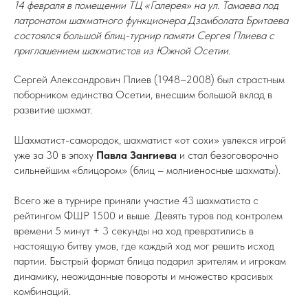
14 февраля в помещении ТЦ «Галерея» на ул. Тамаева под
патронатом шахматного функционера Дзамболата Бритаева
состоялся большой блиц-турнир памяти Сергея Плиева с
приглашением шахматистов из Южной Осетии.
Сергей Александрович Плиев (1948–2008) был страстным
поборником единства Осетии, внесшим большой вклад в
развитие шахмат.
Шахматист-самородок, шахматист «от сохи» увлекся игрой
уже за 30 в эпоху
Павла Зангиева
и стал безоговорочно
сильнейшим «блицором» (блиц – молниеносные шахматы).
Всего же в турнире приняли участие 43 шахматиста с
рейтингом ФШР 1500 и выше. Девять туров под контролем
времени 5 минут + 3 секунды на ход превратились в
настоящую битву умов, где каждый ход мог решить исход
партии. Быстрый формат блица подарил зрителям и игрокам
динамику, неожиданные повороты и множество красивых
комбинаций.