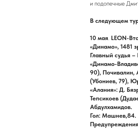
и подопечные Дми
В следующем тур
10 мая
.
LEON-Втор
«Динамо», 1481 з
Главный судья –
«Динамо-Владиво
90), Почивалин, 
(Убониев, 79), Ю
«Алания»: Д. Бяз
Тепсикоев (Дудаев
Абдулхамидов.
Гол: Машнев,84.
Предупреждения: