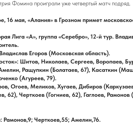
трия Фомина проиграли уже четвертый матч подряд.
е, 16 мая, «Алания» в Грозном примет московско
ая Лига «А», группа «Серебро», 12-й тур. Влади
ритель.
 Владислав Егоров (Московская область).
сток»: Шитов, Николаев, Сергеев, Воропаев, Бу
Амелин, Ращупкин (Болатаев, 67), Касаткин (Маш
рченко (Агуреев, 79).
ров, Огоев, Меликов, Хугаев, Дибиров (Каркузаев
, 62), Черткоев (Гогниев, 62), Гаглоев, Рамонов (
 Рамонов,9; Черткоев,55; Амелин,76.