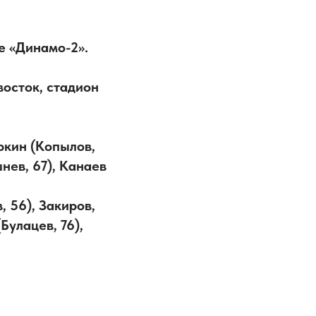
е «Динамо-2».
восток, стадион
ркин (Копылов,
нев, 67), Канаев
, 56), Закиров,
Булацев, 76),