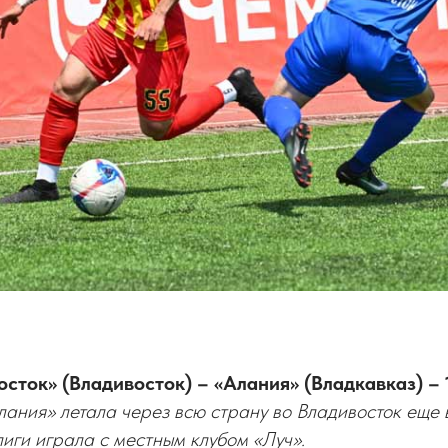
ток» (Владивосток) – «Алания» (Владкавказ) – 1
ания» летала через всю страну во Владивосток еще в
иги играла с местным клубом «Луч».