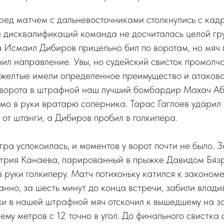
ред матчем с дальневосточниками столкнулись с кад
и дисквалификаций команда не досчиталась целой гру
 Исмаил Дибиров прицельно бил по воротам, но мяч 
ил направление. Увы, но судейский свисток промолча
-желтые имели определенное преимущество и атакова
зворота в штрафной наш лучший бомбардир Махач Аб
ямо в руки вратарю соперника. Тарас Гаглоев ударил 
 от штанги, а Дибиров пробил в голкипера.
гра успокоилась, и моментов у ворот почти не было. 
трия Канаева, парированный в прыжке Давидом Бязр
в руки голкиперу. Матч потихоньку катился к законом
анно, за шесть минут до конца встречи, забили влади
хи в нашей штрафной мяч отскочил к вышедшему на 
му метров с 12 точно в угол. До финального свистка 