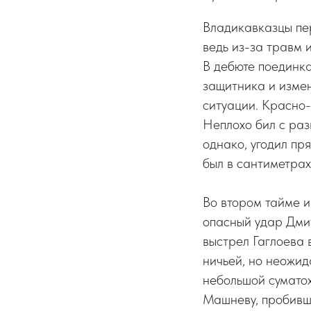
Владикавказцы пе
ведь из-за травм 
В дебюте поединка
защитника и измен
ситуации. Красно
Неплохо бил с ра
однако, угодил пр
был в сантиметрах
Во втором тайме и
опасный удар Дми
выстрел Гаглоева 
ничьей, но неожид
небольшой сумато
Машневу, пробивше