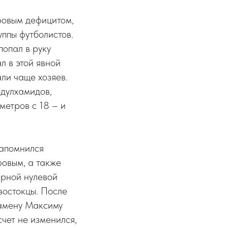
ровым дефицитом,
ппы футболистов.
попал в руку
л в этой явной
ли чаще хозяев.
дулхамидов,
метров с 18 – и
Запомнился
овым, а также
ерной нулевой
востокцы. После
замену Максиму
счет не изменился,