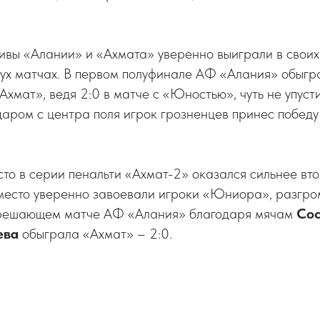
ивы «Алании» и «Ахмата» уверенно выиграли в своих
двух матчах. В первом полуфинале АФ «Алания» обыг
«Ахмат», ведя 2:0 в матче с «Юностью», чуть не упусти
даром с центра поля игрок грозненцев принес побед
сто в серии пенальти «Ахмат-2» оказался сильнее в
 место уверенно завоевали игроки «Юниора», разгр
 в решающем матче АФ «Алания» благодаря мячам
Сос
ева
обыграла «Ахмат» – 2:0.