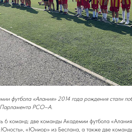
мии футбола «Алания» 2014 года рождения стали по
ы Парламента РСО–А.
сь 6 команд: две команды Академии футбола «Алания
«Юность», «Юниор» из Беслана, а также две команд