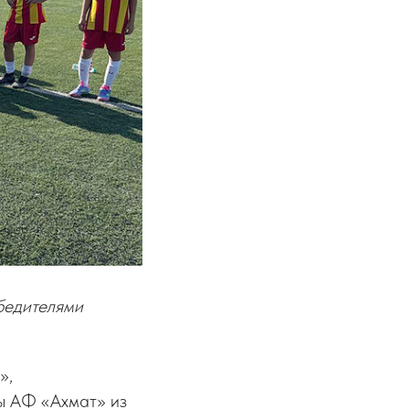
бедителями
»,
ы АФ «Ахмат» из