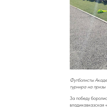
Футболисты Акаде
турнира на приз
За победу бороли
владикавказская 