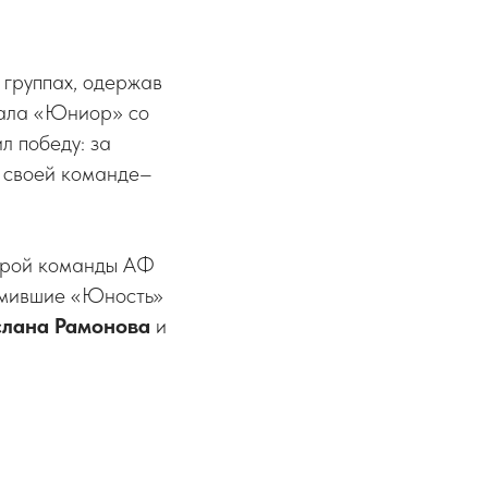
 группах, одержав
рала «Юниор» со
л победу: за
у своей команде–
торой команды АФ
омившие «Юность»
лана Рамонова
и