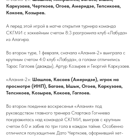
Каркузаев, Черткоев, Огоев, Америдзе, Тепсикоев,
Кокоев, Козырев.
А перед этой игрой в матче открытия турнира команда
СКГМИ с хоккейным счетом 8:3 разгромила клуб «Лабуда»
из Алагира.
Во втором туре, 1 февраля, сначала «Алания-2» выиграла с
крупным счетом 4:0 клуб «Лабуда», а голами отличились
Тарас Гаглоев (дважды), Артур Козырев и Георгий Каркузаев.
«Алания-2»:
Шашлов, Касаев (Америдзе), игрок на
просмотре (ИНП), Багаев, Ышык, Огоев, Каркузаев,
Тепсикоев, Козырев, Кокоев, Гаглоев.
Во втором поединке воскресенья «Алания» под
руководством главного тренера Спартака Гогниева
покуражилась над командой СКГМИ, выиграв с крупным
счетом 6:0 и забив по три гола в каждом тайме. Особенно
отличился полузащитник Дато Черткоев, оформивший хет-