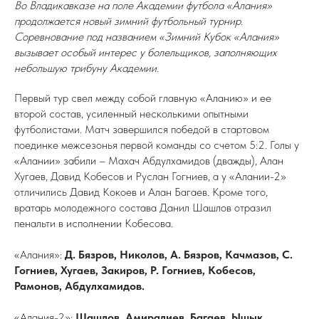
Во Владикавказе на поле Академии футбола «Алания»
продолжается новый зимний футбольный турнир.
Соревнование под названием «Зимний Кубок «Алания»
вызывает особый интерес у болельщиков, заполняющих
небольшую трибуну Академии.
Первый тур свел между собой главную «Аланию» и ее
второй состав, усиленный несколькими опытными
футболистами. Матч завершился победой в стартовом
поединке межсезонья первой команды со счетом 5:2. Голы у
«Алании» забили – Махач Абдулхамидов (дважды), Алан
Хугаев, Давид Кобесов и Руслан Гогниев, а у «Алании-2»
отличились Давид Кокоев и Алан Багаев. Кроме того,
вратарь молодежного состава Данил Шашлов отразил
пенальти в исполнении Кобесова.
«Алания»:
Д. Бязров, Николов, А. Бязров, Качмазов, С.
Гогниев, Хугаев, Закиров, Р. Гогниев, Кобесов,
Рамонов, Абдулхамидов.
«Алания-2»:
Шашлов, Амиралиев, Багаев, Ышык,