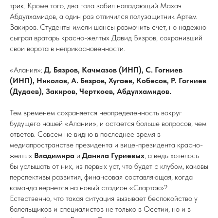
трик. Кроме того, два гола забил нападающий Махач
Абдулхамидов, а один раз отличился полузащитник Артем
Закиров. Студенты имели шансы размочить счет, но надежно
сыграл вратарь красно-желтых Давид Бязров, сохранивший
свои ворота в неприкосновенности.
«Алания»:
Д. Бязров, Качмазов (ИНП), С. Гогниев
(ИНП), Николов, А. Бязров, Хугаев, Кобесов, Р. Гогниев
(Дудаев), Закиров, Черткоев, Абдулхамидов.
Тем временем сохраняется неопределенность вокруг
будущего нашей «Алании», и остается больше вопросов, чем
ответов. Совсем не видно в последнее время в
медиапространстве президента и вице-президента красно-
желтых
Владимира
и
Данила Гуриевых
, а ведь хотелось
бы услышать от них, из первых уст, что будет с клубом, каковы
перспективы развития, финансовая составляющая, когда
команда вернется на новый стадион «Спартак»?
Естественно, что такая ситуация вызывает беспокойство у
болельщиков и специалистов не только в Осетии, но и в