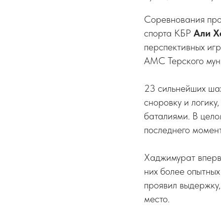
Соревнования пров
спорта КБР
Али Х
перспективных иг
АМС
Терского му
23 сильнейших шах
сноровку и логику
баталиями. В цело
последнего момент
Хаджимурат впервы
них более опытных
проявил выдержку,
место.