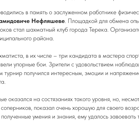
одились в память о заслуженном работнике физичес
амидовиче Нефляшеве
. Площадкой для обмена опы
роков стал шахматный клуб города Терека. Организа
ниципального района.
матиста, в их числе – три кандидата в мастера спор
, вели упорные бои. Зрители с удовольствием наблюд
м турнир получился интересным, эмоции и напряжени
а.
е оказался на состязаниях такого уровня, но, несмот
 соперников, показал очень хорошую для своего возра
 полученные умения и знания, ему удалось завоевать 