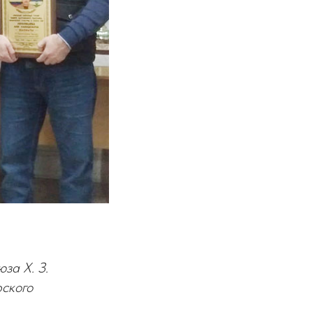
за Х. З.
ского