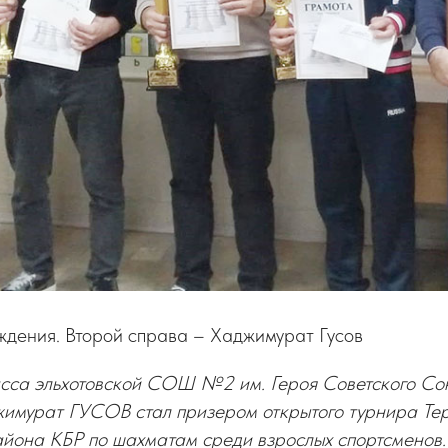
дения. Второй справа – Хаджимурат Гусов
асса эльхотовской СОШ №2 им. Героя Советского Сою
имурат ГУСОВ стал призером открытого турнира Тер
айона КБР по шахматам среди взрослых спортсменов.