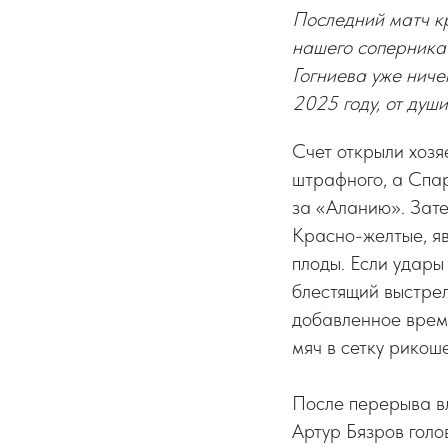
Последний матч кр
нашего соперника 
Гогниева уже ниче
2025 году, от душ
Счет открыли хозя
штрафного, а Спар
за «Аланию». Зате
Красно-желтые, яв
плоды. Если удары
блестящий выстрел
добавленное время
мяч в сетку рикош
После перерыва вл
Артур Бязров голо