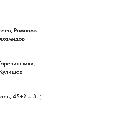
угаев, Рамонов
улхамидов
 Горелишвили,
 Кулишев
аев, 45+2 – 3:1;