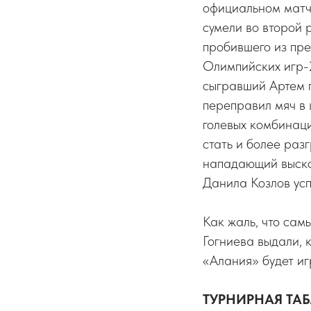
официальном матче
сумели во второй 
пробившего из пре
Олимпийских игр-
сыгравший Артем п
переправил мяч в 
голевых комбинаци
стать и более раз
нападающий выскоч
Данила Козлов усп
Как жаль, что сам
Гогниева выдали, 
«Алания» будет иг
ТУРНИРНАЯ ТА