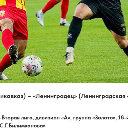
икавказ) – «Ленинградец» (Ленинградская о
Вторая лига, дивизион «А», группа «Золото», 18-й
С.Г.Билимханова»