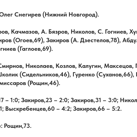
 Олег Снегирев (Нижний Новгород).
ров, Качмазов, А. Бязров, Николов, С. Гогниев, Х
иров (Огоев,69), Закиров (А. Дзестелов,78), Абд
огниев (Гаглоев,69).
Смирнов, Николаев, Козлов, Калугин, Максецов,
колик (Сидельников,46), Гуренко (Суханов,66),
омиссаров (Рощин,46).
17 – 1:0; Закиров,23 – 2:0; Закиров,31 – 3:0; Никол
:1; Выскребенцев,60 – 4:2; Закиров,66 – 5:2.
 Рощин,73.