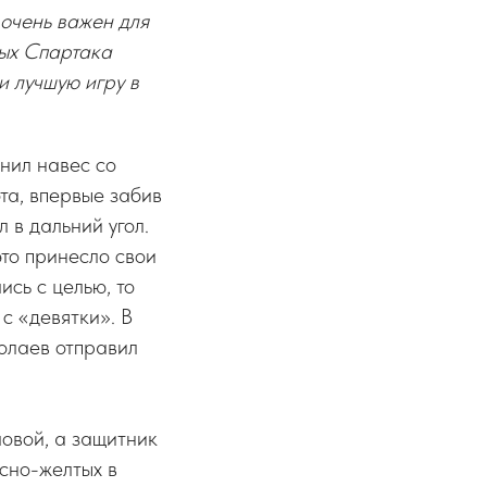
 очень важен для
ных Спартака
и лучшую игру в
нил навес со
та, впервые забив
 в дальний угол.
то принесло свои
сь с целью, то
с «девятки». В
колаев отправил
овой, а защитник
асно-желтых в