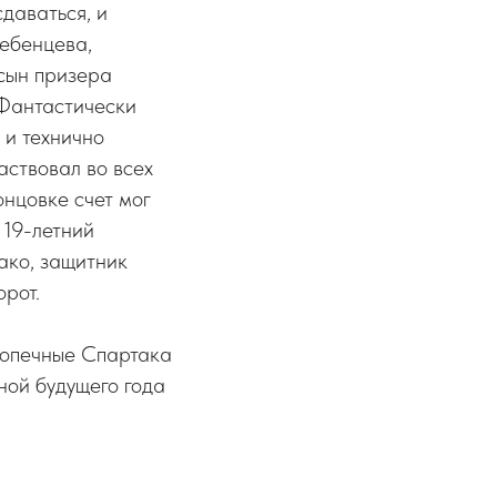
даваться, и
ребенцева,
 сын призера
 Фантастически
 и технично
аствовал во всех
онцовке счет мог
 19-летний
ако, защитник
орот.
одопечные Спартака
ной будущего года