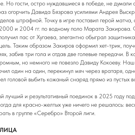
. Но гости, остро нуждавшиеся в победе, не думали с
раз огорчить Давида Бязрова усилиями Андрея Выск
делов штрафной. Точку в игре поставил герой матча,
2000 и 2004 гг. по водному поло Марата Закирова.
олучил пас от Хугаева, элегантно обыграл защитника
цель. Таким образом Закиров оформил хет-трик, поуч
ях, забив три гола и отдав две голевые передачи. В к
громным, но немного не повезло Давиду Кокоеву. Наш
ил один на один, перекинул мяч через вратаря, одн
ел головой выбить кожаный снаряд прямо из пустых в
ый лучший и результативный поединок в 2025 году п
когда для красно-желтых уже ничего не решалось: вес
рать в группе «Серебро» Второй лиги.
БЛИЦА