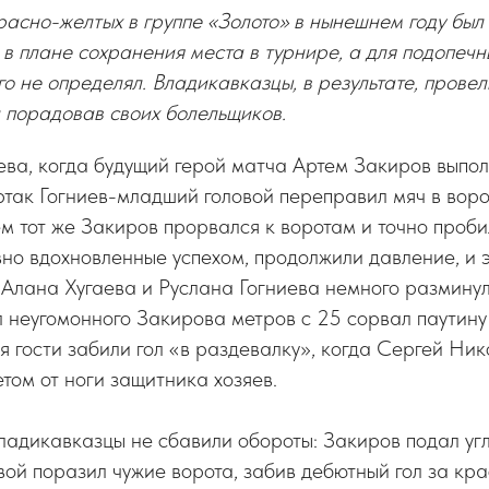
асно-желтых в группе «Золото» в нынешнем году был
в плане сохранения места в турнире, а для подопеч
го не определял. Владикавказцы, в результате, провел
и порадовав своих болельщиков.
ева, когда будущий герой матча Артем Закиров выпол
так Гогниев-младший головой переправил мяч в воро
м тот же Закиров прорвался к воротам и точно пробил
но вдохновленные успехом, продолжили давление, и э
 Алана Хугаева и Руслана Гогниева немного разминули
 неугомонного Закирова метров с 25 сорвал паутину 
 гости забили гол «в раздевалку», когда Сергей Ни
етом от ноги защитника хозяев.
адикавказцы не сбавили обороты: Закиров подал угл
вой поразил чужие ворота, забив дебютный гол за кр