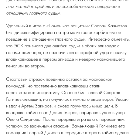
пять матчей второй лиги за оскорбительное поведение в
отношении главного судьи.
Удаленный в игре с «Тюменью» защитник Сослан Качмазов
был дисквалифицирован на три матча за оскорбительное
поведение в отношении главного судьи. Интересно отметить,
что ЭСК признала две ошибки судьи в обоих эпизодах с
голами тюменцев, не назначившего штрафной удар в пользу
владикавказцев в первом эпизоде и неверно назначившего
пенальти во втором.
Стартовый отрезок поединка остался за московской
командой, но постепенно владикавказцы стали
перехватывать инициативу. Опасно бил головой Спартак
Гогниев-младший, но получилось немного выше ворот. Ударил
издали Артем Закиров, и снова поучилось мимо цели. В
концовке тайма спас Давид Бязров, парировав удар в упор
Олега Смирнова. После перерыва игра шла с переменным
успехом со взаимными атаками. Заменяющий Гогниева его
помощник Георгий Джиоев в середине второго тайма сделал