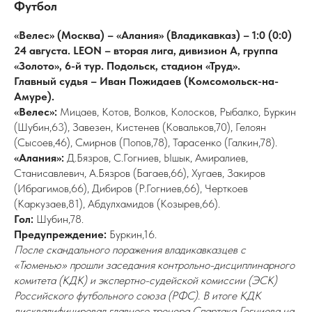
Футбол
«Велес» (Москва) – «Алания» (Владикавказ) – 1:0 (0:0)
24 августа. LEON – вторая лига, дивизион А, группа
«Золото», 6-й тур. Подольск, стадион «Труд».
Главный судья – Иван Пожидаев (Комсомольск-на-
Амуре).
«Велес»:
Мицаев, Котов, Волков, Колосков, Рыбалко, Буркин
(Шубин,63), Завезен, Кистенев (Ковальков,70), Гелоян
(Сысоев,46), Смирнов (Попов,78), Тарасенко (Галкин,78).
«Алания»:
Д.Бязров, С.Гогниев, Ышык, Амиралиев,
Станисавлевич, А.Бязров (Багаев,66), Хугаев, Закиров
(Ибрагимов,66), Дибиров (Р.Гогниев,66), Черткоев
(Каркузаев,81), Абдулхамидов (Козырев,66).
Гол:
Шубин,78.
Предупреждение:
Буркин,16.
После скандального поражения владикавказцев с
«Тюменью» прошли заседания контрольно-дисциплинарного
комитета (КДК) и экспертно-судейской комиссии (ЭСК)
Российского футбольного союза (РФС). В итоге КДК
дисквалифицировал главного тренера Спартака Гогниева на