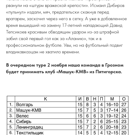
рванули на «штурм вражеской крепости». Исмаил Дибиров
«пульнул» издали, мяч, предательски скакнув перед
вратарем, заскочил через него в сетку. А уже в добавленное
время вышедший на замену 17-летний нападающий Давид
Тепсикоев красивым обводящим ударом из-за штрафной
забил свой первый гол как за «Аланию», так и в
профессиональном футболе. Увы, но на футбольный подвиг
владикавказцам не хватило времени.
В очередном туре 2 ноября наша команда в Грозном
будет принимать клуб «Машук-КМВ» из Пятигорска.