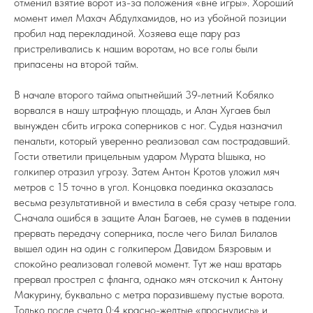
отменил взятие ворот из-за положения «вне игры». Хороший
момент имел Махач Абдулхамидов, но из убойной позиции
пробил над перекладиной. Хозяева еще пару раз
пристреливались к нашим воротам, но все голы были
припасены на второй тайм.
В начале второго тайма опытнейший 39-летний Кобялко
ворвался в нашу штрафную площадь, и Алан Хугаев был
вынужден сбить игрока соперников с ног. Судья назначил
пенальти, который уверенно реализовал сам пострадавший.
Гости ответили прицельным ударом Мурата Ышыка, но
голкипер отразил угрозу. Затем Антон Кротов уложил мяч
метров с 15 точно в угол. Концовка поединка оказалась
весьма результативной и вместила в себя сразу четыре гола.
Сначала ошибся в защите Алан Багаев, не сумев в падении
прервать передачу соперника, после чего Билал Билалов
вышел один на один с голкипером Давидом Бязровым и
спокойно реализовал голевой момент. Тут же наш вратарь
прервал прострел с фланга, однако мяч отскочил к Антону
Макурину, буквально с метра поразившему пустые ворота.
Только после счета 0:4 красно-желтые «проснулись» и