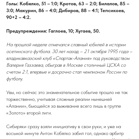
Голы: Кобялко, 51 – 1:0; Кротов, 63 – 2:0; Билалов, 85 –
3:0; Макурин, 86 – 4:0; Дибиров, 88 – 4:1; Тепсикоев,
90+2 – 4:2.
Предупреждения: Гаглоев, 10; Хугаев, 50.
На прошлой неделе отмечался славный юбилей в истории
осетинского футбола. 30 лет назад – 21 октября 1995 года –
владикавказский клуб «Спартак-Алания» под руководством
Валерия Газзаева, обыграв в Москве столичный ЦСКА со
счетом 2:1, впервые и досрочно стал чемпионом России по
футболу.
Увы, но сейчас это знаменательное событие прошло не так
торжественно, учитывая сложные реалии нынешней
«Алании», бьющейся за выживание всего лишь в группе
«Золото» второй лиги.
Сибиряки сразу взяли инициативу в свои руки, и уже на
восьмой минуте Антон Кобялко забил гол, однако арбитр