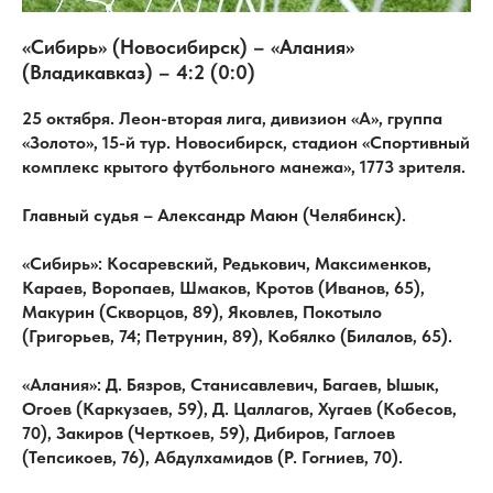
«Сибирь» (Новосибирск) – «Алания»
(Владикавказ) – 4:2 (0:0)
25 октября. Леон-вторая лига, дивизион «А», группа
«Золото», 15-й тур. Новосибирск, стадион «Спортивный
комплекс крытого футбольного манежа», 1773 зрителя.
Главный судья – Александр Маюн (Челябинск).
«Сибирь»: Косаревский, Редькович, Максименков,
Караев, Воропаев, Шмаков, Кротов (Иванов, 65),
Макурин (Скворцов, 89), Яковлев, Покотыло
(Григорьев, 74; Петрунин, 89), Кобялко (Билалов, 65).
«Алания»: Д. Бязров, Станисавлевич, Багаев, Ышык,
Огоев (Каркузаев, 59), Д. Цаллагов, Хугаев (Кобесов,
70), Закиров (Черткоев, 59), Дибиров, Гаглоев
(Тепсикоев, 76), Абдулхамидов (Р. Гогниев, 70).