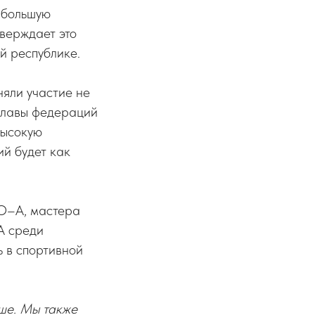
 большую
верждает это
й республике.
яли участие не
 главы федераций
высокую
й будет как
О–А, мастера
A среди
ь в спортивной
ьше. Мы также