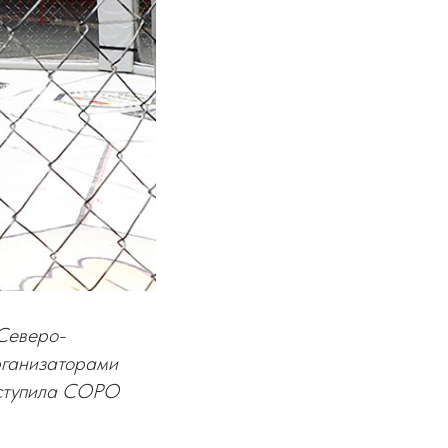
 Северо-
рганизаторами
ыступила СОРО