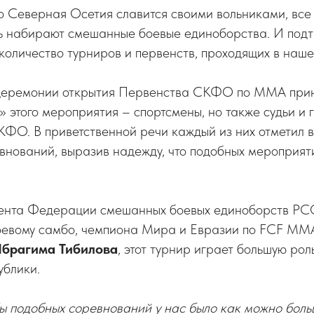
о Северная Осетия славится своими вольниками, все
сь набирают смешанные боевые единоборства. И подт
оличество турниров и первенств, проходящих в наше
церемонии открытия Первенства СКФО по ММА прин
» этого мероприятия – спортсмены, но также судьи и
ФО. В приветственной речи каждый из них отметил 
нований, выразив надежду, что подобных мероприяти
ента Федерации смешанных боевых единоборств РС
боевому самбо, чемпиона Мира и Евразии по FCF MM
брагима Тибилова
, этот турнир играет большую рол
ублики.
бы подобных соревнований у нас было как можно бол