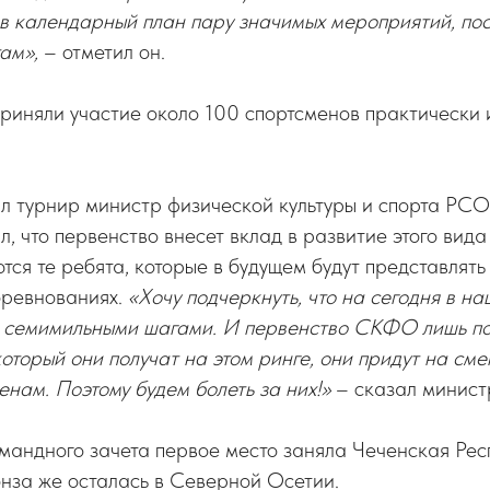
 в календарный план пару значимых мероприятий, по
там»,
– отметил он.
риняли участие около 100 спортсменов практически 
 турнир министр физической культуры и спорта Р
л, что первенство внесет вклад в развитие этого вида 
ются те ребята, которые в будущем будут представлят
ревнованиях.
«Хочу подчеркнуть, что на сегодня в н
семимильными шагами. И первенство СКФО лишь по
 который они получат на этом ринге, они придут на см
нам. Поэтому будем болеть за них!»
– сказал минист
мандного зачета первое место заняла Чеченская Ре
онза же осталась в Северной Осетии.