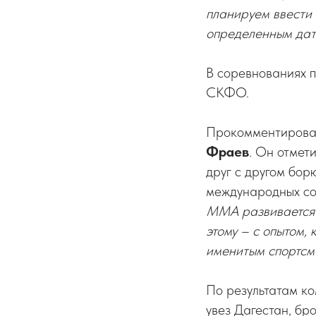
планируем ввести
определенным да
В соревнованиях п
СКФО.
Прокомментировал
Фраев
. Он отмети
друг с другом бор
международных со
ММА развивается 
этому – с опытом,
именитым спортсме
По результатам ко
увез Дагестан, бр