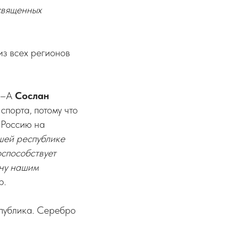
священных
из всех регионов
СО–А
Сослан
спорта, потому что
ь Россию на
ашей республике
способствует
ену нашим
р.
спублика. Серебро