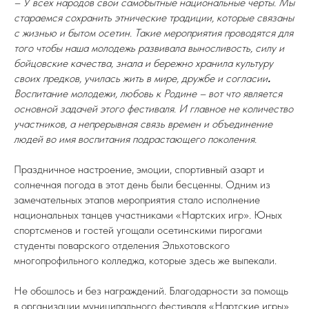
– У всех народов свои самобытные национальные черты. Мы
стараемся сохранить этнические традиции, которые связаны
с жизнью и бытом осетин. Такие мероприятия проводятся для
того чтобы наша молодежь развивала выносливость, силу и
бойцовские качества, знала и бережно хранила культуру
своих предков, училась жить в мире, дружбе и согласии
.
Воспитание молодежи, любовь к Родине – вот что является
основной задачей этого фестиваля. И главное не количество
участников, а непрерывная связь времен и объединение
людей во имя воспитания подрастающего поколения.
Праздничное настроение, эмоции, спортивный азарт и
солнечная погода в этот день были бесценны. Одним из
замечательных этапов мероприятия стало исполнение
национальных танцев участниками «Нартских игр». Юных
спортсменов и гостей угощали осетинскими пирогами
студенты поварского отделения Эльхотовского
многопрофильного колледжа, которые здесь же выпекали.
Не обошлось и без награждений. Благодарности за помощь
в организации муниципального фестиваля «Нартские игры»