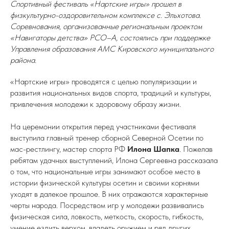
Спортивный фестиваль «Нартские игры» прошел в
физкультурно-оздоровительном комплексе с. Эльхотова.
Соревнования, организованные региональным проектом
«Навигаторы детства» РСО–А, состоялись при поддержке
Управления образования АМС Кировского муниципального
района.
«Нартские игры» проводятся с целью популяризации и
развития национальных видов спорта, традиций и культуры,
привлечения молодежи к здоровому образу жизни.
На церемонии открытия перед участниками фестиваля
выступила главный тренер сборной Северной Осетии по
мас-рестлингу, мастер спорта РФ
Илона Шапка
. Пожелав
ребятам удачных выступлений, Илона Сергеевна рассказала
о том, что национальные игры занимают особое место в
истории физической культуры осетин и своими корнями
уходят в далекое прошлое. В них отражаются характерные
черты народа. Посредством игр у молодежи развивались
физическая сила, ловкость, меткость, скорость, гибкость,
умение ездить верхом, владеть оружием и ряд других