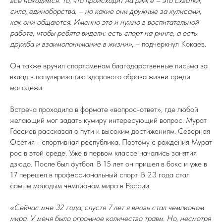
все находимся. То, что происходит на ринге – это схватки,
сила, единоборства, – но какие они дружные за кулисами,
как они общаются. Именно это и нужно в воспитательной
работе, чтобы ребята видели: есть спорт на ринге, а есть
дружба и взаимопонимание в жизни»
, – подчеркнул Кокаев.
Он также вручил спортсменам благодарственные письма за
вклад в популяризацию здорового образа жизни среди
молодежи.
Встреча проходила в формате «вопрос-ответ», где любой
желающий мог задать кумиру интересующий вопрос. Мурат
Гассиев рассказал о пути к высоким достижениям. Северная
Осетия - спортивная республика. Поэтому с рождения Мурат
рос в этой среде. Уже в первом классе начались занятия
дзюдо. После был футбол. В 15 лет он пришел в бокс и уже в
17 перешел в профессиональный спорт. В 23 года стал
самым молодым чемпионом мира в России.
«Сейчас мне 32 года, спустя 7 лет я вновь стал чемпионом
мира. У меня было огромное количество травм. Но, несмотря